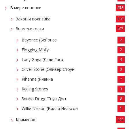
В мире конопли
458
Закон и политика
110
Знаменитости
107
Beyonce (Бейонсе
2
Flogging Molly
2
Lady Gaga (Леди Гага
4
Oliver Stone (Оливер Стоун
3
Rihanna (Рианна
7
Rolling Stones
3
Snoop Dogg (Снуп Догг
8
Willie Nelson (Вилли Нельсон
1
Криминал
144