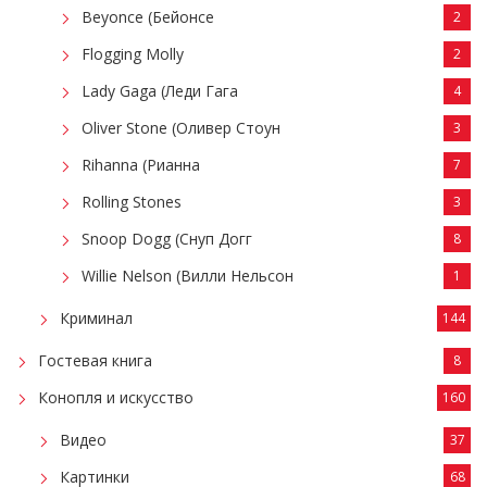
Beyonce (Бейонсе
2
Flogging Molly
2
Lady Gaga (Леди Гага
4
Oliver Stone (Оливер Стоун
3
Rihanna (Рианна
7
Rolling Stones
3
Snoop Dogg (Снуп Догг
8
Willie Nelson (Вилли Нельсон
1
Криминал
144
Гостевая книга
8
Конопля и искусство
160
Видео
37
Картинки
68