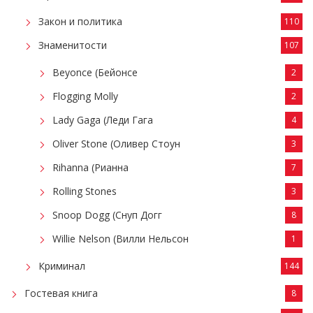
Закон и политика
110
Знаменитости
107
Beyonce (Бейонсе
2
Flogging Molly
2
Lady Gaga (Леди Гага
4
Oliver Stone (Оливер Стоун
3
Rihanna (Рианна
7
Rolling Stones
3
Snoop Dogg (Снуп Догг
8
Willie Nelson (Вилли Нельсон
1
Криминал
144
Гостевая книга
8