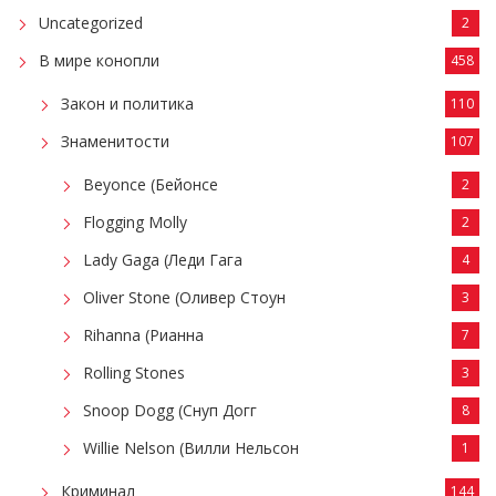
Uncategorized
2
В мире конопли
458
Закон и политика
110
Знаменитости
107
Beyonce (Бейонсе
2
Flogging Molly
2
Lady Gaga (Леди Гага
4
Oliver Stone (Оливер Стоун
3
Rihanna (Рианна
7
Rolling Stones
3
Snoop Dogg (Снуп Догг
8
Willie Nelson (Вилли Нельсон
1
Криминал
144