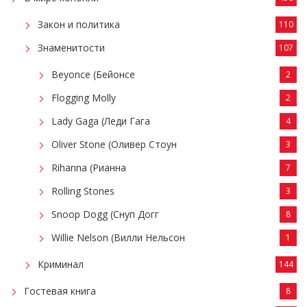
Закон и политика
110
Знаменитости
107
Beyonce (Бейонсе
2
Flogging Molly
2
Lady Gaga (Леди Гага
4
Oliver Stone (Оливер Стоун
3
Rihanna (Рианна
7
Rolling Stones
3
Snoop Dogg (Снуп Догг
8
Willie Nelson (Вилли Нельсон
1
Криминал
144
Гостевая книга
8