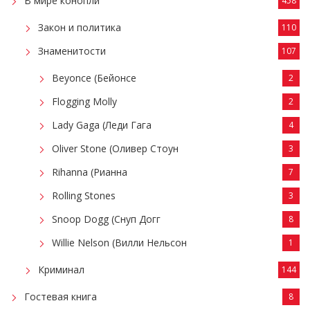
В мире конопли
458
Закон и политика
110
Знаменитости
107
Beyonce (Бейонсе
2
Flogging Molly
2
Lady Gaga (Леди Гага
4
Oliver Stone (Оливер Стоун
3
Rihanna (Рианна
7
Rolling Stones
3
Snoop Dogg (Снуп Догг
8
Willie Nelson (Вилли Нельсон
1
Криминал
144
Гостевая книга
8