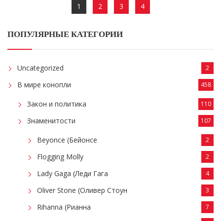
1
2
3
4
ПОПУЛЯРНЫЕ КАТЕГОРИИ
Uncategorized
2
В мире конопли
458
Закон и политика
110
Знаменитости
107
Beyonce (Бейонсе
2
Flogging Molly
2
Lady Gaga (Леди Гага
4
Oliver Stone (Оливер Стоун
3
Rihanna (Рианна
7