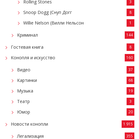
Rolling Stones
3
Snoop Dogg (Снуп Догг
8
Willie Nelson (Вилли Нельсон
1
Криминал
144
Гостевая книга
8
Конопля и искусство
160
Видео
37
Картинки
68
Музыка
19
Театр
3
Юмор
20
Новости конопли
1 915
Легализация
355