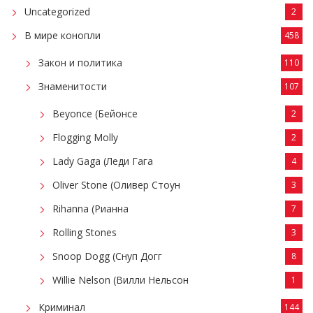
Uncategorized
2
В мире конопли
458
Закон и политика
110
Знаменитости
107
Beyonce (Бейонсе
2
Flogging Molly
2
Lady Gaga (Леди Гага
4
Oliver Stone (Оливер Стоун
3
Rihanna (Рианна
7
Rolling Stones
3
Snoop Dogg (Снуп Догг
8
Willie Nelson (Вилли Нельсон
1
Криминал
144