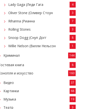
Lady Gaga (Леди Гага
4
Oliver Stone (Оливер Стоун
3
Rihanna (Рианна
7
Rolling Stones
3
Snoop Dogg (Снуп Догг
8
Willie Nelson (Вилли Нельсон
1
Криминал
144
Гостевая книга
8
Конопля и искусство
160
Видео
37
Картинки
68
Музыка
19
Театр
3