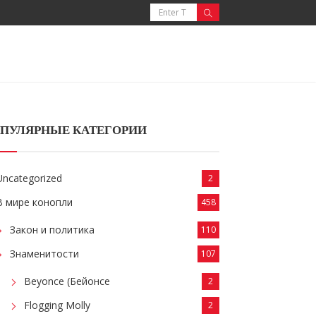
ПУЛЯРНЫЕ КАТЕГОРИИ
Uncategorized
2
В мире конопли
458
Закон и политика
110
Знаменитости
107
Beyonce (Бейонсе
2
Flogging Molly
2