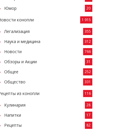
Юмор
20
Новости конопли
1 915
Легализация
355
Наука и медицина
312
Новости
766
Обзоры и Акции
31
Общее
252
Общество
331
Рецепты из конопли
116
Кулинария
28
Напитки
17
Рецепты
82