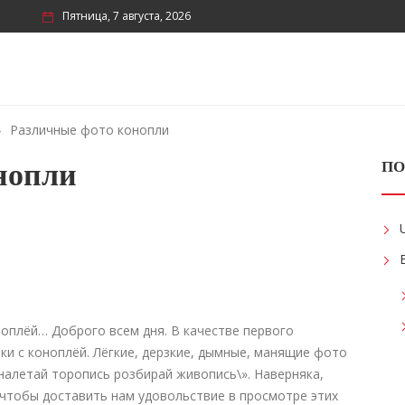
Пятница, 7 августа, 2026
Различные фото конопли
нопли
ПО
оноплёй…
Доброго всем дня. В качестве первого
и с коноплёй. Лёгкие, дерзкие, дымные, манящие фото
налетай торопись розбирай живопись\». Наверняка,
 чтобы доставить нам удовольствие в просмотре этих