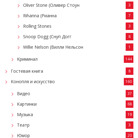
Oliver Stone (Оливер Стоун
3
Rihanna (Рианна
7
Rolling Stones
3
Snoop Dogg (Снуп Догг
8
Willie Nelson (Вилли Нельсон
1
Криминал
144
Гостевая книга
8
Конопля и искусство
160
Видео
37
Картинки
68
Музыка
19
Театр
3
Юмор
20