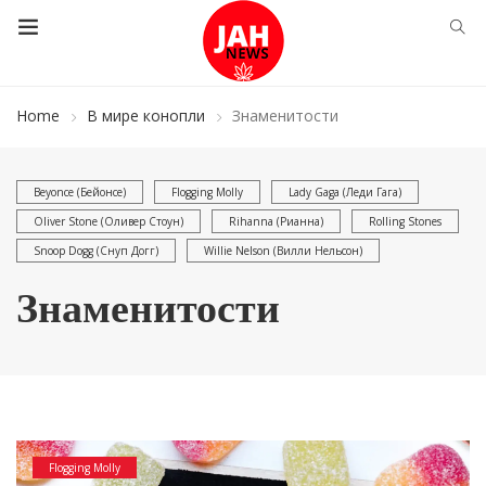
Home
В мире конопли
Знаменитости
Beyonce (Бейонсе)
Flogging Molly
Lady Gaga (Леди Гага)
Oliver Stone (Оливер Стоун)
Rihanna (Рианна)
Rolling Stones
Snoop Dogg (Снуп Догг)
Willie Nelson (Вилли Нельсон)
Знаменитости
Flogging Molly