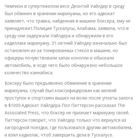
Чемпион в супертяжелом весе Деонтей Уайлдер в среду
был обвинен в хранении марихуаны, но его адвокат
заявляет, что травка, найденная в машине боксера, ему не
принадлежит.Полиция Тускалусы, Алабама, заявила, что в
среду они задержали Уайлдера и обнаружили в его
кадиллаке марихуану. 31-летний Уайлдер изначально был
остановлен из-за тонированных стекол в машине, но
офицеры почувствовали запах конопли и обыскали
автомобиль, в ходе чего было обнаружено небольшое
количество каннабиса.
Боксеру было предъявлено обвинение в хранении
марихуаны, случай был классифицирован как мелкий
проступок и спортсмен вышел на волю после уплаты залога
в $1000.Адвокат Уайлдера Пол Паттерсон рассказал The
Associated Press, что боксер не признает марихуану своей.
Паттерсон говорит, что Уайлдер только что вернулся из
загородной поездки, где пользовался другим автомобилем,
и взял кадиллак, чтоб завершить дела в Тускалусе.