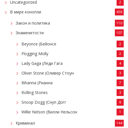
Uncategorized
2
В мире конопли
458
Закон и политика
110
Знаменитости
107
Beyonce (Бейонсе
2
Flogging Molly
2
Lady Gaga (Леди Гага
4
Oliver Stone (Оливер Стоун
3
Rihanna (Рианна
7
Rolling Stones
3
Snoop Dogg (Снуп Догг
8
Willie Nelson (Вилли Нельсон
1
Криминал
144