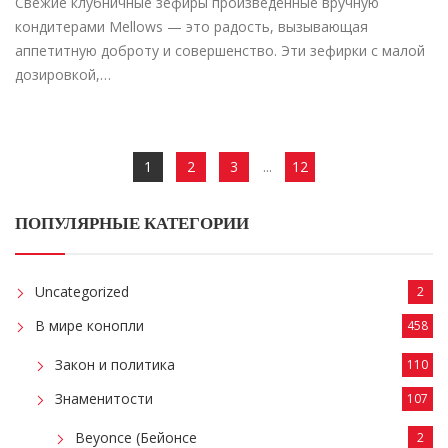
Свежие клубничные зефиры произведённые вручную
кондитерами Mellows — это радость, вызывающая
аппетитную доброту и совершенство. Эти зефирки с малой
дозировкой,…
1
2
3
...
12
ПОПУЛЯРНЫЕ КАТЕГОРИИ
Uncategorized
2
В мире конопли
458
Закон и политика
110
Знаменитости
107
Beyonce (Бейонсе
2