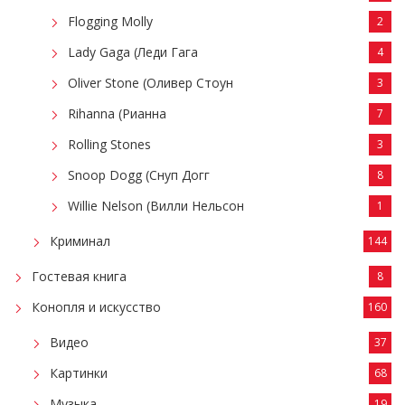
Flogging Molly
2
Lady Gaga (Леди Гага
4
Oliver Stone (Оливер Стоун
3
Rihanna (Рианна
7
Rolling Stones
3
Snoop Dogg (Снуп Догг
8
Willie Nelson (Вилли Нельсон
1
Криминал
144
Гостевая книга
8
Конопля и искусство
160
Видео
37
Картинки
68
Музыка
19