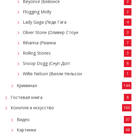
Beyonce (Бейонсе
2
Flogging Molly
2
Lady Gaga (Леди Гага
4
Oliver Stone (Оливер Стоун
3
Rihanna (Рианна
7
Rolling Stones
3
Snoop Dogg (Снуп Догг
8
Willie Nelson (Вилли Нельсон
1
Криминал
144
Гостевая книга
8
Конопля и искусство
160
Видео
37
Картинки
68