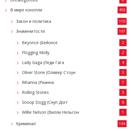
В мире конопли
458
Закон и политика
110
Знаменитости
107
Beyonce (Бейонсе
2
Flogging Molly
2
Lady Gaga (Леди Гага
4
Oliver Stone (Оливер Стоун
3
Rihanna (Рианна
7
Rolling Stones
3
Snoop Dogg (Снуп Догг
8
Willie Nelson (Вилли Нельсон
1
Криминал
144