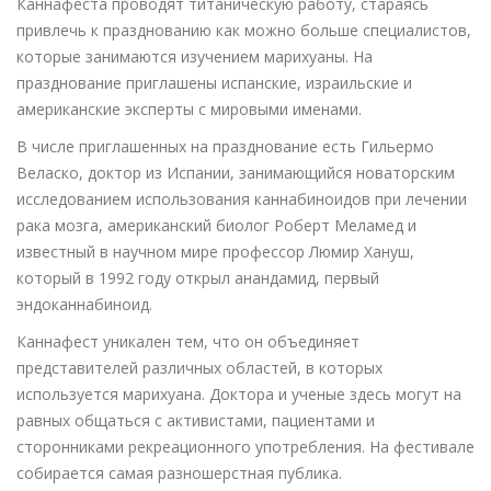
Каннафеста проводят титаническую работу, стараясь
привлечь к празднованию как можно больше специалистов,
которые занимаются изучением марихуаны. На
празднование приглашены испанские, израильские и
американские эксперты с мировыми именами.
В числе приглашенных на празднование есть Гильермо
Веласко, доктор из Испании, занимающийся новаторским
исследованием использования каннабиноидов при лечении
рака мозга, американский биолог Роберт Меламед и
известный в научном мире профессор Люмир Хануш,
который в 1992 году открыл анандамид, первый
эндоканнабиноид.
Каннафест уникален тем, что он объединяет
представителей различных областей, в которых
используется марихуана. Доктора и ученые здесь могут на
равных общаться с активистами, пациентами и
сторонниками рекреационного употребления. На фестивале
собирается самая разношерстная публика.