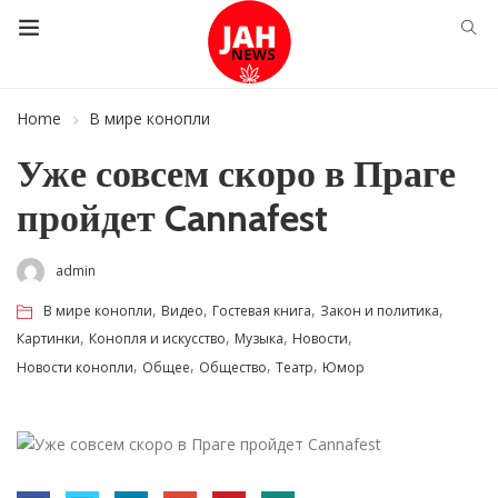
Home
В мире конопли
Уже совсем скоро в Праге
пройдет Cannafest
admin
,
,
,
,
В мире конопли
Видео
Гостевая книга
Закон и политика
,
,
,
,
Картинки
Конопля и искусство
Музыка
Новости
,
,
,
,
Новости конопли
Общее
Общество
Театр
Юмор