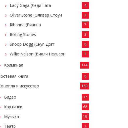
Lady Gaga (Леди Гага
4
Oliver Stone (Оливер Стоун
3
Rihanna (Рианна
7
Rolling Stones
3
Snoop Dogg (Снуп Догг
8
Willie Nelson (Вилли Нельсон
1
Криминал
144
Гостевая книга
8
Конопля и искусство
160
Видео
37
Картинки
68
Музыка
19
Театр
3