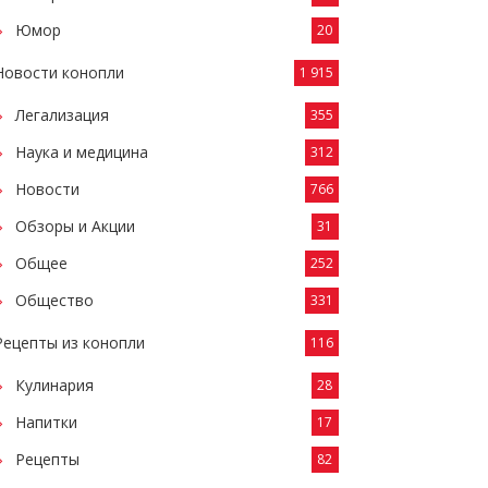
Юмор
20
Новости конопли
1 915
Легализация
355
Наука и медицина
312
Новости
766
Обзоры и Акции
31
Общее
252
Общество
331
Рецепты из конопли
116
Кулинария
28
Напитки
17
Рецепты
82