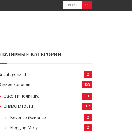
ПУЛЯРНЫЕ КАТЕГОРИИ
Uncategorized
2
В мире конопли
458
Закон и политика
110
Знаменитости
107
Beyonce (Бейонсе
2
Flogging Molly
2