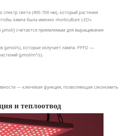
то спектр света (400-700 нм), который растения
тобы лампа была именно «horticulture LED».
.5 µmol/J считается приемлемым для выращивания
в (μmol/s), которые излучает лампа. PPFD —
астений (μmol/m²/s).
сивности — ключевая функция, позволяющая сэкономить
ция и теплоотвод