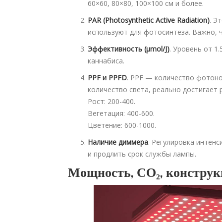
60×60, 80×80, 100×100 см и более.
PAR (Photosynthetic Active Radiation)
. Э
используют для фотосинтеза. Важно, ч
Эффективность (µmol/J)
. Уровень от 1
каннабиса.
PPF и PPFD
. PPF — количество фотоно
количество света, реально достигает р
Рост: 200-400.
Вегетация: 400-600.
Цветение: 600-1000.
Наличие диммера
. Регулировка интен
и продлить срок службы лампы.
Мощность, СО₂, конструк