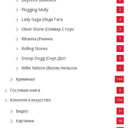
Flogging Molly
2
Lady Gaga (Леди Гага
4
Oliver Stone (Оливер Стоун
3
Rihanna (Рианна
7
Rolling Stones
3
Snoop Dogg (Снуп Догг
8
Willie Nelson (Вилли Нельсон
1
Криминал
144
Гостевая книга
8
Конопля и искусство
160
Видео
37
Картинки
68