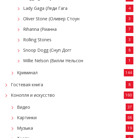
Lady Gaga (Леди Гага
4
Oliver Stone (Оливер Стоун
3
Rihanna (Рианна
7
Rolling Stones
3
Snoop Dogg (Снуп Догг
8
Willie Nelson (Вилли Нельсон
1
Криминал
144
Гостевая книга
8
Конопля и искусство
160
Видео
37
Картинки
68
Музыка
19