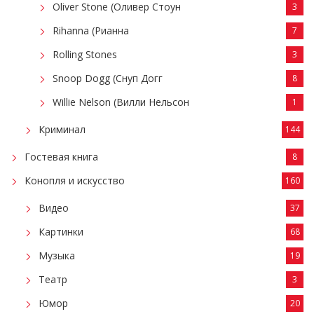
Oliver Stone (Оливер Стоун
3
Rihanna (Рианна
7
Rolling Stones
3
Snoop Dogg (Снуп Догг
8
Willie Nelson (Вилли Нельсон
1
Криминал
144
Гостевая книга
8
Конопля и искусство
160
Видео
37
Картинки
68
Музыка
19
Театр
3
Юмор
20