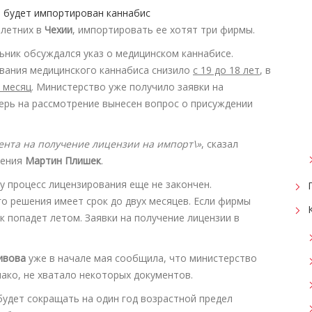
илетних в
Чехии
, импортировать ее хотят три фирмы.
ьник обсуждался указ о медицинском каннабисе.
вания медицинского каннабиса снизило
с 19 до 18 лет
, в
в месяц
. Министерство уже получило заявки на
ерь на рассмотрение вынесен вопрос о присуждении
дента на получение лицензии на импорт\»
, сказал
нения
Мартин Плишек
.
у процесс лицензирования еще не закончен.
о решения имеет срок до двух месяцев. Если фирмы
к попадет летом. Заявки на получение лицензии в
ивова
уже в начале мая сообщила, что министерство
нако, не хватало некоторых документов.
будет сокращать на один год возрастной предел