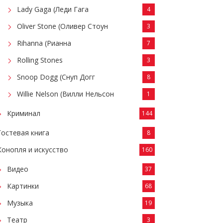
Lady Gaga (Леди Гага
4
Oliver Stone (Оливер Стоун
3
Rihanna (Рианна
7
Rolling Stones
3
Snoop Dogg (Снуп Догг
8
Willie Nelson (Вилли Нельсон
1
Криминал
144
Гостевая книга
8
Конопля и искусство
160
Видео
37
Картинки
68
Музыка
19
Театр
3