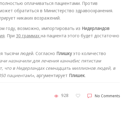
 полностью оплачиваться пациентами. Против
может обратиться в Министерство здравоохранения.
трирует никаких возражений.
том году, возможно, импортировать из
Нидерландов
ия
. При
30 граммах
на пациента этого будет достаточно
я тысячи людей. Согласно
Плишку
это количество
рачи назначили для лечения каннабис пятистам
т, что в Нидерландах семнадцать миллионов людей, в
350 пациентам\»
, аргументирует
Плишек
.
928
No Comments