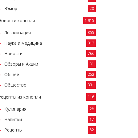
Юмор
20
Новости конопли
1 915
Легализация
355
Наука и медицина
312
Новости
766
Обзоры и Акции
31
Общее
252
Общество
331
Рецепты из конопли
116
Кулинария
28
Напитки
17
Рецепты
82