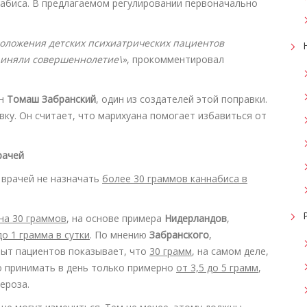
набиса. В предлагаемом регулировании первоначально
оложения детских психиатрических пациентов
риняли совершеннолетие\»
, прокомментировал
ен
Томаш Забранский
, один из создателей этой поправки.
вку. Он считает, что марихуана помогает избавиться от
рачей
 врачей не назначать
более 30 граммов каннабиса в
на 30 граммов
, на основе примера
Нидерландов
,
до 1 грамма в сутки
. По мнению
Забранского
,
пыт пациентов показывает, что
30 грамм
, на самом деле,
о принимать в день только примерно
от 3,5 до 5 грамм
,
ероза.