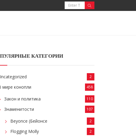
ПУЛЯРНЫЕ КАТЕГОРИИ
Uncategorized
2
В мире конопли
458
Закон и политика
110
Знаменитости
107
Beyonce (Бейонсе
2
Flogging Molly
2