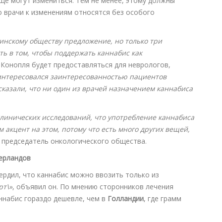
еще могут измениться. Тем не менее, этому должны
о врачи к изменениям относятся без особого
нскому обществу предложение, но только три
ь в том, чтобы поддержать каннабис как
. Конопля будет предоставляться для неврологов,
интересовался заинтересованностью пациентов
 сказали, что ни один из врачей назначением каннабиса
клинических исследований, что употребление каннабиса
 акцент на этом, потому что есть много других вещей,
, председатель онкологического общества.
ерландов
ердил, что каннабис можно ввозить только из
рт\»
, объявил он. По мнению сторонников лечения
ннабис гораздо дешевле, чем в
Голландии
, где грамм