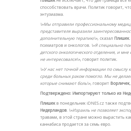
Плишек
не исключает, что две границы все 
способствовать врачи. Политик говорит, чт
энтузиазма.
\»Мы отправили профессиональному медици
представителя выразили заинтересованност
дополнительную терапию\»
, сказал
Плишек
психиатров и онкологов.
\»Я специально по
детского онкологического отделения, и мне
не интересовался\»
, говорит политик.
\»У нас нет точной информации по смыслу 
среди больных раком помогло. Мы не делаем
которые снимают боль\»
, говорит
Ворличек
Подтверждено: Импортируют только из Нид
Плишек
в понедельник iDNES.cz также подтв
Нидерландов
.
\»Израиль не позволяет экспо
травами, в этой стране можно вырастить ка
каннабиса продается за семь евро.