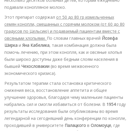
несколько десятков больных детей, которым ежедневно
подавали конопляное молоко.
Этот препарат содержал
от 50 до 80 гр измельченных
семян конопли, смешанных с горячим молоком (от 60 до 80
градусов по Цельсию) и подаваемый пациентам вместе с
овсяными хлопьями.
По словам главных врачей
Йозефа
Ширка
и
Яна Кабелика
, такая комбинация должна была
помочь лечению, при этом конопля, как и овсяные хлопья
были широко доступны даже бедным слоям населения в
бывшей
Чехословакии
(во время межвоенного
экономического кризиса).
Результатом терапии стала остановка критического
снижения веса, восстановление аппетита и общее
улучшение здоровья, благодаря чему маленькие пациенты
набрались сил и смогли избавиться от болезни. В
1954
году
результаты исследования были опубликованы во время
легендарной на сегодняшний день конференции по конопле,
проходившей в университете
Палацкого
в
Оломоуце
, где