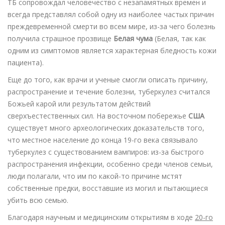
ТБ сопровождал человечество с незапамятных времен и
всегда представлял собой одну из наиболее частых причин
преждевременной смерти во всем мире, из-за чего болезнь
получила страшное прозвище
Белая чума
(Белая, так как
одним из симптомов является характерная бледность кожи
пациента).
Еще до того, как врачи и ученые смогли описать причину,
распространение и течение болезни, туберкулез считался
Божьей карой или результатом действий
сверхъестественных сил. На восточном побережье
США
существует много археологических доказательств того,
что местное население до конца 19-го века связывало
туберкулез с существованием вампиров: из-за быстрого
распространения инфекции, особенно среди членов семьи,
люди полагали, что им по какой-то причине мстят
собственные предки, восставшие из могил и пытающиеся
убить всю семью.
Благодаря научным и медицинским открытиям в ходе
20-го