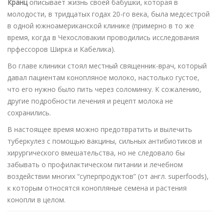
Кранц
описывает жизнь своей бабушки, которая в
молодости, в тридцатых годах 20-го века, была медсестрой
в одной южноамериканской клинике (примерно в то же
время, когда в Чехословакии проводились исследования
прфессоров Ширка и Кабелика).
Во главе клиники стоял местный священник-врач, который
давал пациентам конопляное молоко, настолько густое,
что его нужно было пить через соломинку. К сожалению,
другие подробности лечения и рецепт молока не
сохранились.
В настоящее время можно предотвратить и вылечить
туберкулез с помощью вакцины, сильных антибиотиков и
хирургического вмешательства, но не следовало бы
забывать о профилактическом питании и лечебном
воздействии многих “суперпродуктов” (от англ. superfoods),
к которым относятся конопляные семена и растения
конопли в целом.