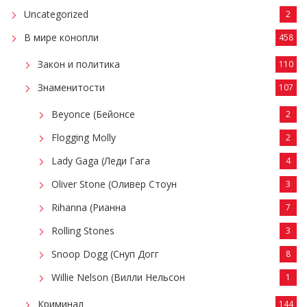
Uncategorized
2
В мире конопли
458
Закон и политика
110
Знаменитости
107
Beyonce (Бейонсе
2
Flogging Molly
2
Lady Gaga (Леди Гага
4
Oliver Stone (Оливер Стоун
3
Rihanna (Рианна
7
Rolling Stones
3
Snoop Dogg (Снуп Догг
8
Willie Nelson (Вилли Нельсон
1
Криминал
144