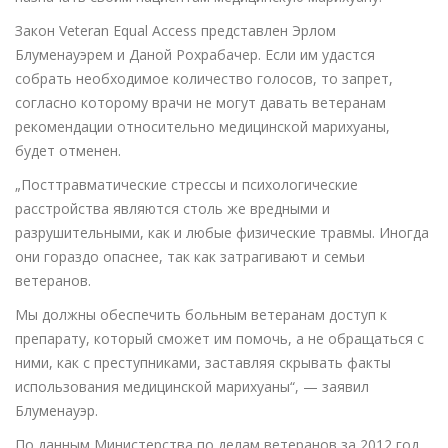
Закон Veteran Equal Access представлен Эрлом
Блуменауэрем и Даной Рохрабачер. Если им удастся
собрать необходимое количество голосов, то запрет,
согласно которому врачи не могут давать ветеранам
рекомендации относительно медицинской марихуаны,
будет отменен.
„Посттравматические стрессы и психологические
расстройства являются столь же вредными и
разрушительными, как и любые физические травмы. Иногда
они гораздо опаснее, так как затрагивают и семьи
ветеранов.
Мы должны обеспечить больным ветеранам доступ к
препарату, который сможет им помочь, а не обращаться с
ними, как с преступниками, заставляя скрывать факты
использования медицинской марихуаны“, — заявил
Блуменауэр.
По данным Министерства по делам ветеранов за 2012 год,