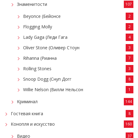
Знаменитости
107
Beyonce (Бейонсе
2
Flogging Molly
2
Lady Gaga (Леди Гага
4
Oliver Stone (Оливер Стоун
3
Rihanna (Рианна
7
Rolling Stones
3
Snoop Dogg (Снуп Догг
8
Willie Nelson (Вилли Нельсон
1
Криминал
144
Гостевая книга
8
Конопля и искусство
160
Видео
37