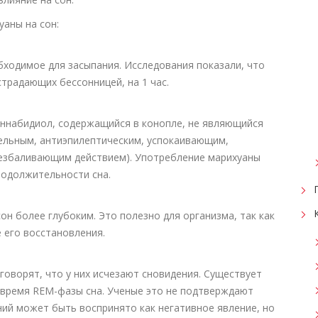
аны на сон:
бходимое для засыпания. Исследования показали, что
страдающих бессонницей, на 1 час.
аннабидиол, содержащийся в конопле, не являющийся
ельным, антиэпилептическим, успокаивающим,
езбаливающим действием). Употребление марихуаны
родолжительности сна.
он более глубоким. Это полезно для организма, так как
 его восстановления.
говорят, что у них исчезают сновидения. Существует
о время REM-фазы сна. Ученые это не подтверждают
ний может быть воспринято как негативное явление, но