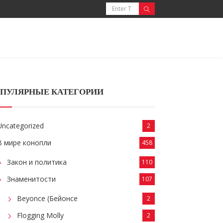
ПУЛЯРНЫЕ КАТЕГОРИИ
Uncategorized
2
В мире конопли
458
Закон и политика
110
Знаменитости
107
Beyonce (Бейонсе
2
Flogging Molly
2