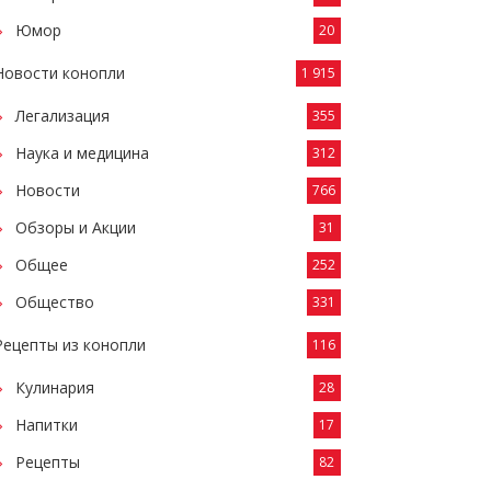
Юмор
20
Новости конопли
1 915
Легализация
355
Наука и медицина
312
Новости
766
Обзоры и Акции
31
Общее
252
Общество
331
Рецепты из конопли
116
Кулинария
28
Напитки
17
Рецепты
82