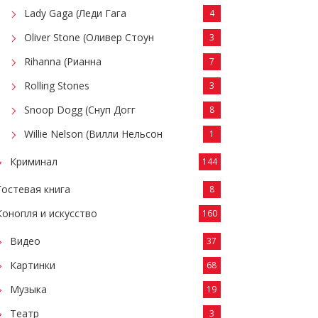
Lady Gaga (Леди Гага
4
Oliver Stone (Оливер Стоун
3
Rihanna (Рианна
7
Rolling Stones
3
Snoop Dogg (Снуп Догг
8
Willie Nelson (Вилли Нельсон
1
Криминал
144
Гостевая книга
8
Конопля и искусство
160
Видео
37
Картинки
68
Музыка
19
Театр
3