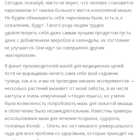
Сегодня, пожалуй, никто не верит, что человек становится
наркоманом от смазки больного места конопляной мазью.
Не будем обманывать себя: наркоманы были, есть и, к
сожалению, будут. Такого рода людям трудно
удовлетворить себя даже самым лучшим продуктом пусть
даже с добавлением зверобоя и календулы, их состояние
не улучшится. Они идут за совершенно другим
«материалом».
Я фанат производителей мазей для медицинских целей.
Хотя не выращиваю ничего сама себе (мой садовник
тупица, как и я, и мы не проводим никаких экспериментов —
несколько растений выживет от моей заботы, в их числе
кактусы и очень измученный \»тещин язык\»), но у меня
была возможность попробовать мазь для зажатой мышцы
и облегчение было незамедлительным. Известны примеры
использования мази для лечения псориаза, судороги,
головных болей, … Опять же: нет никакого универсального
чуда для всех проблем со здоровьем, которые приходят на