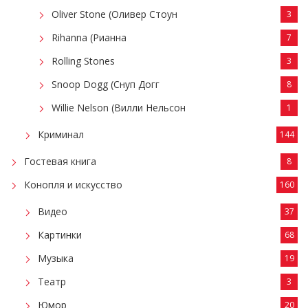
Oliver Stone (Оливер Стоун
3
Rihanna (Рианна
7
Rolling Stones
3
Snoop Dogg (Снуп Догг
8
Willie Nelson (Вилли Нельсон
1
Криминал
144
Гостевая книга
8
Конопля и искусство
160
Видео
37
Картинки
68
Музыка
19
Театр
3
Юмор
20