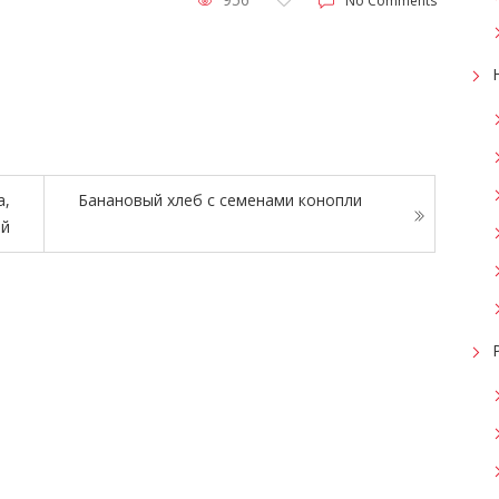
No Comments
а,
Банановый хлеб с семенами конопли
ий