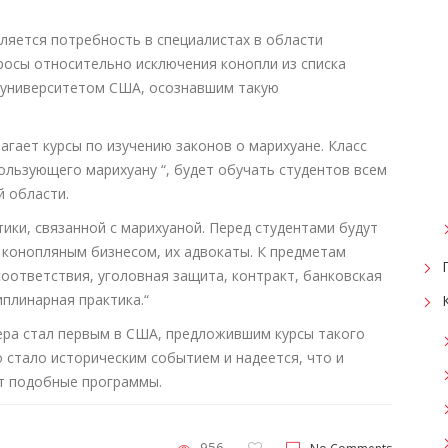
яется потребность в специалистах в области
росы относительно исключения конопли из списка
 университетом США, осознавшим такую
гает курсы по изучению законов о марихуане. Класс
ользующего марихуану “, будет обучать студентов всем
 области.
тики, связанной с марихуаной. Перед студентами будут
конопляным бизнесом, их адвокаты. К предметам
оответствия, уголовная защита, контракт, банковская
плинарная практика.“
ера стал первым в США, предложившим курсы такого
о стало историческим событием и надеется, что и
т подобные программы.
956