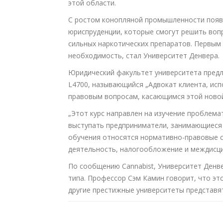
этой области.
С ростом конопляной промышленности появл
юриспруденции, которые смогут решить воп
сильных наркотических препаратов. Первым
необходимость, стал Университет Денвера.
Юридический факультет университета предла
L4700, называющийся „Адвокат клиента, исп
правовым вопросам, касающимся этой новой
„Этот курс направлен на изучение проблема
выступать предприниматели, занимающиеся 
обучения относятся нормативно-правовые с
деятельность, налогообложение и междисци
По сообщению Cannabist, Университет Денв
типа. Профессор Сэм Камин говорит, что эт
другие престижные университеты представя