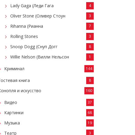
Lady Gaga (Леди Гага
4
Oliver Stone (Оливер Стоун
3
Rihanna (Рианна
7
Rolling Stones
3
Snoop Dogg (Снуп Догг
8
Willie Nelson (Вилли Нельсон
1
Криминал
144
Гостевая книга
8
Конопля и искусство
160
Видео
37
Картинки
68
Музыка
19
Театр
3