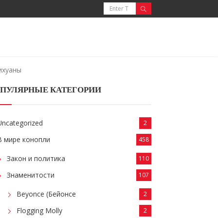
ихуаны
ПУЛЯРНЫЕ КАТЕГОРИИ
Uncategorized
2
В мире конопли
458
Закон и политика
110
Знаменитости
107
Beyonce (Бейонсе
2
Flogging Molly
2