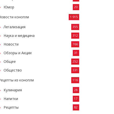
Юмор
20
Новости конопли
1 915
Легализация
355
Наука и медицина
312
Новости
766
Обзоры и Акции
31
Общее
252
Общество
331
Рецепты из конопли
116
Кулинария
28
Напитки
17
Рецепты
82