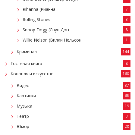
Rihanna (Рианна
7
Rolling Stones
3
Snoop Dogg (Снуп Догг
8
Willie Nelson (Вилли Нельсон
1
Криминал
144
Гостевая книга
8
Конопля и искусство
160
Видео
37
Картинки
68
Музыка
19
Театр
3
Юмор
20