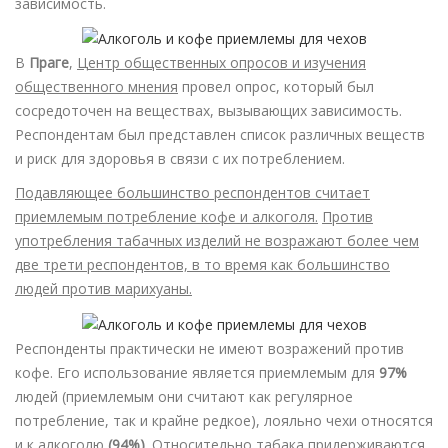
зависимость.
В
Праге
,
Центр общественных опросов и изучения
общественного мнения
провел опрос, который был
сосредоточен на веществах, вызывающих зависимость.
Респондентам был представлен список различных веществ
и риск для здоровья в связи с их потреблением.
Подавляющее большинство респондентов считает
приемлемым потребление кофе и алкоголя.
Против
употребления табачных изделий не возражают более чем
две трети респондентов, в то время как большинство
людей против марихуаны.
Респонденты практически не имеют возражений против
кофе. Его использование является приемлемым для
97%
людей (приемлемым они считают как регулярное
потребление, так и крайне редкое), лояльно чехи относятся
и к алкоголю
(94%)
. Относительно табака придерживаются