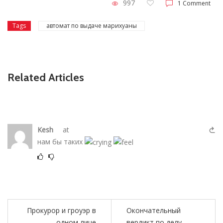
997
1 Comment
Tags
автомат по выдаче марихуаны
Related Articles
Kesh
at
нам бы таких
Прокурор и гроуэр в
Окончательный
одном лице
вердикт по делу