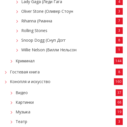
Lady Gaga (Леди Гага
4
Oliver Stone (Оливер Стоун
3
Rihanna (Рианна
7
Rolling Stones
3
Snoop Dogg (Снуп Догг
8
Willie Nelson (Вилли Нельсон
1
Криминал
144
Гостевая книга
8
Конопля и искусство
160
Видео
37
Картинки
68
Музыка
19
Театр
3