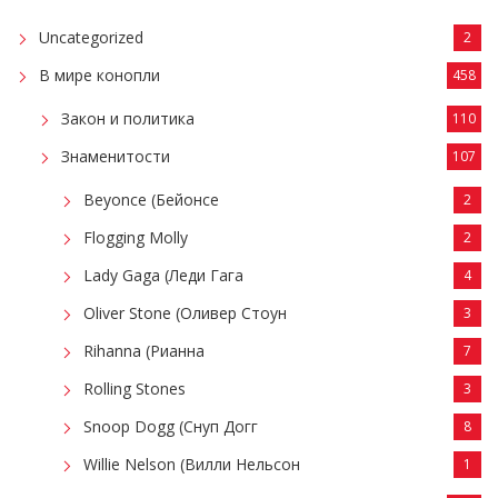
Uncategorized
2
В мире конопли
458
Закон и политика
110
Знаменитости
107
Beyonce (Бейонсе
2
Flogging Molly
2
Lady Gaga (Леди Гага
4
Oliver Stone (Оливер Стоун
3
Rihanna (Рианна
7
Rolling Stones
3
Snoop Dogg (Снуп Догг
8
Willie Nelson (Вилли Нельсон
1