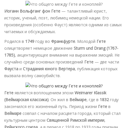
Иоганн Вольфганг фон Гете
— талантливый юрист,
историк, ученый, поэт, любимец немецкой нации. Его
произведения (особенно Фауст) являются одними из самых
читаемых и обсуждаемых.
Родился в
1749
году во
Франкфурте
. Молодой
Гете
олицетворяет немецкое движение
Sturm und Drang (1767-
1785)
, акцентирующее внимание на выражении эмоций. Не
случайно среди основных произведений
Гете
— две части
Фауста
и
Страдания юного Вертера
, публикация которых
вызвала волну самоубийств.
Гете
является воплощением эпохи
Weimarer Klassik
(Веймарская классика)
. Он жил в
Веймаре
, где в
1832
году
закончился его жизненный путь. Период жизни
Гете
в
Веймаре
совпал с началом расцвета города, который стал
культурным центром
Священной Римской империи
,
Рейнского союза
, а в период с 1918 по 1933 годы признан