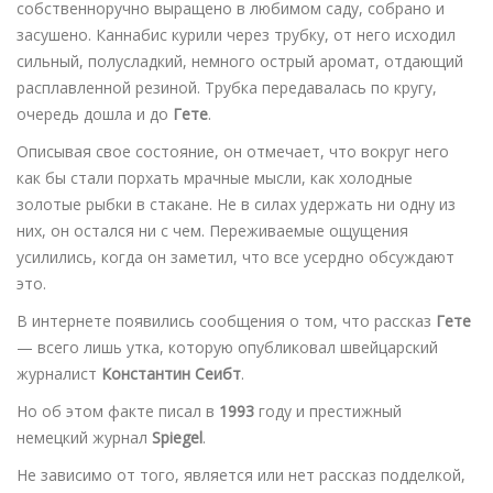
собственноручно выращено в любимом саду, собрано и
засушено. Каннабис курили через трубку, от него исходил
сильный, полусладкий, немного острый аромат, отдающий
расплавленной резиной. Трубка передавалась по кругу,
очередь дошла и до
Гете
.
Описывая свое состояние, он отмечает, что вокруг него
как бы стали порхать мрачные мысли, как холодные
золотые рыбки в стакане. Не в силах удержать ни одну из
них, он остался ни с чем. Переживаемые ощущения
усилились, когда он заметил, что все усердно обсуждают
это.
В интернете появились сообщения о том, что рассказ
Гете
— всего лишь утка, которую опубликовал швейцарский
журналист
Константин Сеибт
.
Но об этом факте писал в
1993
году и престижный
немецкий журнал
Spiegel
.
Не зависимо от того, является или нет рассказ подделкой,