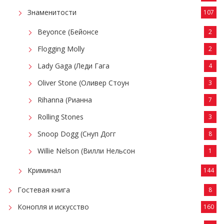
Знаменитости
107
Beyonce (Бейонсе
2
Flogging Molly
2
Lady Gaga (Леди Гага
4
Oliver Stone (Оливер Стоун
3
Rihanna (Рианна
7
Rolling Stones
3
Snoop Dogg (Снуп Догг
8
Willie Nelson (Вилли Нельсон
1
Криминал
144
Гостевая книга
8
Конопля и искусство
160