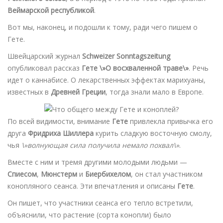
Веймарской республикой
.
Вот мы, наконец, и подошли к тому, ради чего пишем о
Гете.
Швейцарский журнал
Schweizer Sonntagszeitung
опубликовал рассказ
Гете
\»О восхваленной траве\»
. Речь
идет о каннабисе. О лекарственных эффектах марихуаны,
известных в
Древней Греции
, тогда знали мало в Европе.
По всей видимости, внимание
Гете
привлекла привычка его
друга
Фридриха Шиллера
курить сладкую восточную смолу,
чья
\»волнующая сила получила немало похвал\»
.
Вместе с ним и тремя другими молодыми людьми —
Спиесом
,
Мюнстерм
и
Биербихелом
, он стал участником
конопляного сеанса. Эти впечатления и описаны
Гете
.
Он пишет, что участники сеанса его тепло встретили,
объяснили, что растение (сорта конопли) было