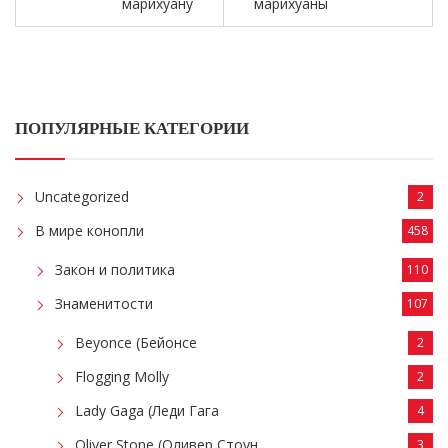
марихуану
марихуаны
ПОПУЛЯРНЫЕ КАТЕГОРИИ
Uncategorized
2
В мире конопли
458
Закон и политика
110
Знаменитости
107
Beyonce (Бейонсе
2
Flogging Molly
2
Lady Gaga (Леди Гага
4
Oliver Stone (Оливер Стоун
3