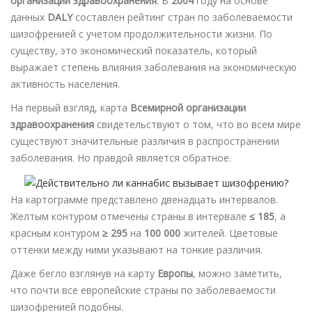
организации здравоохранения
. В
2004
году на основе
данных
DALY
составлен рейтинг стран по заболеваемости
шизофренией с учетом продолжительности жизни. По
существу, это экономический показатель, который
выражает степень влияния заболевания на экономическую
активность населения.
На первый взгляд, карта
Всемирной организации
здравоохранения
свидетельствуют о том, что во всем мире
существуют значительные различия в распространении
заболевания. Но правдой является обратное.
На картограмме представлено двенадцать интервалов.
Желтым контуром отмечены страны в интервале
≤ 185
, а
красным контуром
≥ 295
на
100 000
жителей. Цветовые
оттенки между ними указывают на тонкие различия.
Даже бегло взглянув на карту
Европы
, можно заметить,
что почти все европейские страны по заболеваемости
шизофренией подобны.