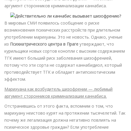
аргумент сторонников криминализации каннабиса.
В мировых СМИ появилось сообщение о риске
возникновения психических расстройств при длительном
употреблении марихуаны. Это не новость. Однако, ученые
из
Психиатрического центра в Праге
утверждают, что
курильщики новых сортов конопли с высоким содержанием
ТГК имеют больший риск заболевания шизофренией,
потому что эти сорта не содержат каннабидиол, который
противодействует ТГК и обладает антипсихотическим
эффектом.
Марихуана как возбудитель шизофрении — любимый
аргумент сторонников криминализации каннабиса.
Отстранившись от этого факта, вспомним о том, что
марихуану неистово курят на протяжении тысячелетий. Так
почему же легализация должна негативно повлиять на
психическое здоровье граждан? Если употребление