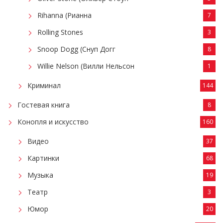
Rihanna (Рианна
7
Rolling Stones
3
Snoop Dogg (Снуп Догг
8
Willie Nelson (Вилли Нельсон
1
Криминал
144
Гостевая книга
8
Конопля и искусство
160
Видео
37
Картинки
68
Музыка
19
Театр
3
Юмор
20