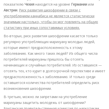
показателю
Чехия
находится на уровне
Германии
или
Австрии
.
Риск развития шизофрении в связи с
употреблением каннабиса не является статистически
значимым настолько, чтобы он мог повлиять на общую
статистику при иных сопоставимых условиях.
Во-вторых, риск развития шизофрении касается только
регулярно употребляющих марихуану молодых людей,
которые имеют предрасположенность к этому
заболеванию. Как много таких людей? Из общего числа
потребителей марихуаны пришлось бы отсеять
начинающих и случайных потребителей. Из оставшихся —
отсеять тех, кто курит в долгосрочной перспективе и имеет
предрасположенность к заболеванию. И только среди
оставшегося количества потребителей определить риск
возникновения шизофрении.
В-третьих, можно ли запретами на употребление
марихуаны защитить молодежь от шизофрении?
Британская правительственная комиссия по наркотикам