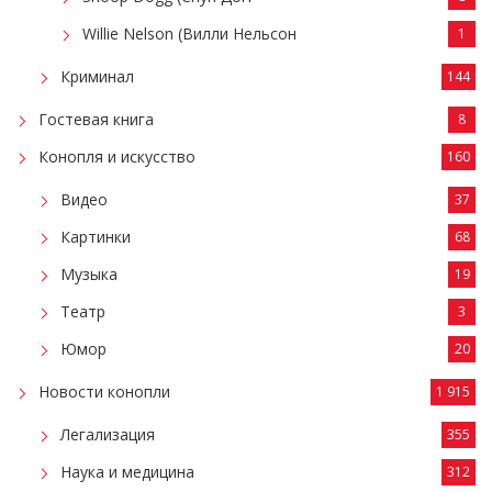
Willie Nelson (Вилли Нельсон
1
Криминал
144
Гостевая книга
8
Конопля и искусство
160
Видео
37
Картинки
68
Музыка
19
Театр
3
Юмор
20
Новости конопли
1 915
Легализация
355
Наука и медицина
312