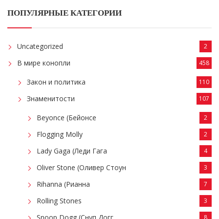
ПОПУЛЯРНЫЕ КАТЕГОРИИ
Uncategorized
2
В мире конопли
458
Закон и политика
110
Знаменитости
107
Beyonce (Бейонсе
2
Flogging Molly
2
Lady Gaga (Леди Гага
4
Oliver Stone (Оливер Стоун
3
Rihanna (Рианна
7
Rolling Stones
3
Snoop Dogg (Снуп Догг
8