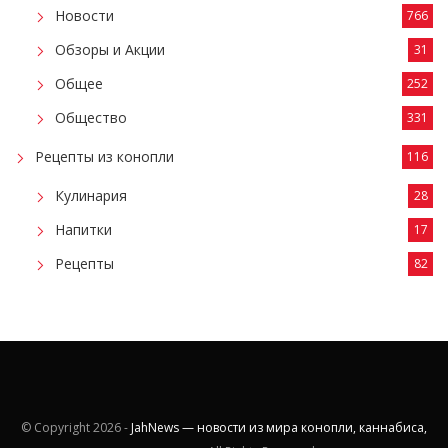
Новости
766
Обзоры и Акции
31
Общее
252
Общество
331
Рецепты из конопли
116
Кулинария
28
Напитки
17
Рецепты
82
© Copyright
2026 -
JahNews — новости из мира конопли, каннабиса,