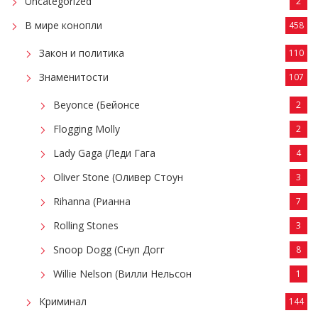
Uncategorized
2
В мире конопли
458
Закон и политика
110
Знаменитости
107
Beyonce (Бейонсе
2
Flogging Molly
2
Lady Gaga (Леди Гага
4
Oliver Stone (Оливер Стоун
3
Rihanna (Рианна
7
Rolling Stones
3
Snoop Dogg (Снуп Догг
8
Willie Nelson (Вилли Нельсон
1
Криминал
144