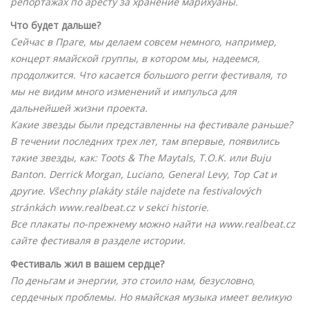
репортажах по аресту за хранение марихуаны.
Что будет дальше?
Сейчас в Праге, мы делаем совсем немного, например,
концерт ямайской группы, в котором мы, надеемся,
продолжится. Что касается большого регги фестиваля, то
мы не видим много изменений и импульса для
дальнейшей жизни проекта.
Какие звезды были представленны на фестивале раньше?
В течении последних трех лет, там впервые, появились
такие звезды, как: Toots & The Maytals, T.O.K. или Buju
Banton. Derrick Morgan, Luciano, General Levy, Top Cat и
другие. Všechny plakáty stále najdete na festivalových
stránkách www.realbeat.cz v sekci historie.
Все плакаты по-прежнему можно найти на www.realbeat.cz
сайте фестиваля в разделе истории.
Фестиваль жил в вашем сердце?
По деньгам и энергии, это стоило нам, безусловно,
сердечных проблемы. Но ямайская музыка имеет великую