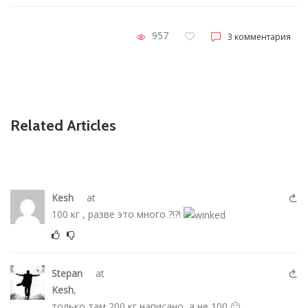
957
3 комментария
Related Articles
Kesh
at
100 кг , разве это много ?!?!
Stepan
at
Kesh
,
только там 200 кг написано, а не 100 🙂