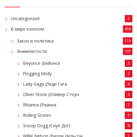
Uncategorized
2
В мире конопли
458
Закон и политика
110
Знаменитости
107
Beyonce (Бейонсе
2
Flogging Molly
2
Lady Gaga (Леди Гага
4
Oliver Stone (Оливер Стоун
3
Rihanna (Рианна
7
Rolling Stones
3
Snoop Dogg (Снуп Догг
8
Willie Nelson (Вилли Нельсон
1