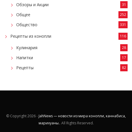
Обзоры и Акции
31
Общее
252
Общество
331
Рецепты из конопли
116
Кулинария
28
Напитки
17
Рецепты
82
© Copyright
2026 -
JahNews — новости из мира конопли, каннабиса,
марихуаны.
. All Rights Reserved.