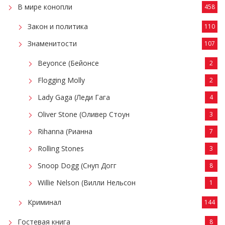
В мире конопли
458
Закон и политика
110
Знаменитости
107
Beyonce (Бейонсе
2
Flogging Molly
2
Lady Gaga (Леди Гага
4
Oliver Stone (Оливер Стоун
3
Rihanna (Рианна
7
Rolling Stones
3
Snoop Dogg (Снуп Догг
8
Willie Nelson (Вилли Нельсон
1
Криминал
144
Гостевая книга
8