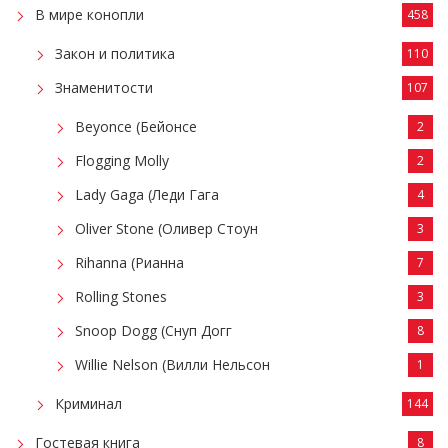
В мире конопли
458
Закон и политика
110
Знаменитости
107
Beyonce (Бейонсе
2
Flogging Molly
2
Lady Gaga (Леди Гага
4
Oliver Stone (Оливер Стоун
3
Rihanna (Рианна
7
Rolling Stones
3
Snoop Dogg (Снуп Догг
8
Willie Nelson (Вилли Нельсон
1
Криминал
144
Гостевая книга
8