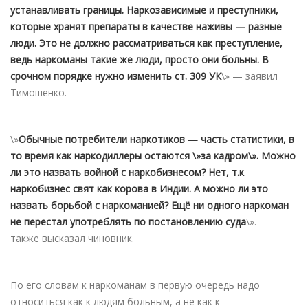
устанавливать границы. Наркозависимые и преступники,
которые хранят препараты в качестве наживы — разные
люди. Это не должно рассматриваться как преступление,
ведь наркоманы такие же люди, просто они больны. В
срочном порядке нужно изменить ст. 309 УК
\» — заявил
Тимошенко.
\»
Обычные потребители наркотиков — часть статистики, в
то время как наркодиллеры остаются \»за кадром\». Можно
ли это назвать войной с наркобизнесом? Нет, т.к
наркобизнес свят как корова в Индии. А можно ли это
назвать борьбой с наркоманией? Ещё ни одного наркоман
не перестал употреблять по постановлению суда
\». —
также высказал чиновник.
По его словам к наркоманам в первую очередь надо
относиться как к людям больным, а не как к