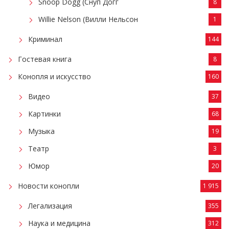
Snoop Dogg (Снуп Догг
8
Willie Nelson (Вилли Нельсон
1
Криминал
144
Гостевая книга
8
Конопля и искусство
160
Видео
37
Картинки
68
Музыка
19
Театр
3
Юмор
20
Новости конопли
1 915
Легализация
355
Наука и медицина
312