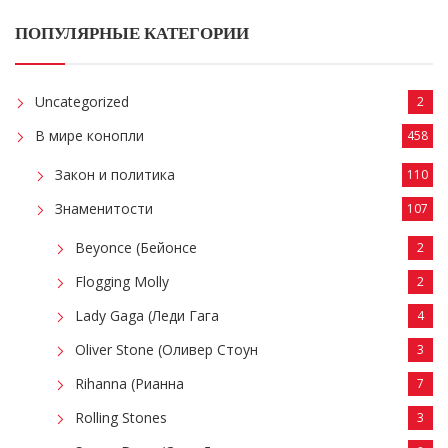
ПОПУЛЯРНЫЕ КАТЕГОРИИ
Uncategorized
2
В мире конопли
458
Закон и политика
110
Знаменитости
107
Beyonce (Бейонсе
2
Flogging Molly
2
Lady Gaga (Леди Гага
4
Oliver Stone (Оливер Стоун
3
Rihanna (Рианна
7
Rolling Stones
3