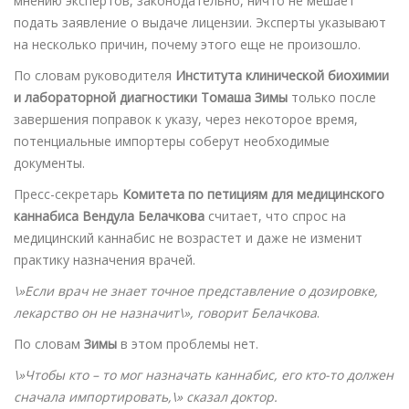
мнению экспертов, законодательно, ничто не мешает
подать заявление о выдаче лицензии. Эксперты указывают
на несколько причин, почему этого еще не произошло.
По словам руководителя
Института клинической биохимии
и лабораторной диагностики Томаша Зимы
только после
завершения поправок к указу, через некоторое время,
потенциальные импортеры соберут необходимые
документы.
Пресс-секретарь
Комитета по петициям для медицинского
каннабиса Вендула Белачкова
считает, что спрос на
медицинский каннабис не возрастет и даже не изменит
практику назначения врачей.
\»Если врач не знает точное представление о дозировке,
лекарство он не назначит\», говорит Белачкова
.
По словам
Зимы
в этом проблемы нет.
\»Чтобы кто – то мог назначать каннабис, его кто-то должен
сначала импортировать,\» сказал доктор.