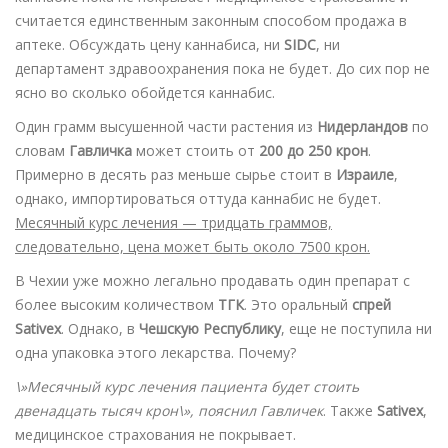
считается единственным законным способом продажа в
аптеке. Обсуждать цену каннабиса, ни
SIDC
, ни
департамент здравоохранения пока не будет. До сих пор не
ясно во сколько обойдется каннабис.
Один грамм высушенной части растения из
Нидерландов
по
словам
Гавличка
может стоить от
200 до 250 крон
.
Примерно в десять раз меньше сырье стоит в
Израиле
,
однако, импортироваться оттуда каннабис не будет.
Месячный курс лечения — тридцать граммов,
следовательно, цена может быть около 7500 крон.
В Чехии уже можно легально продавать один препарат с
более высоким количеством
ТГК
. Это оральный
спрей
Sativex
. Однако, в
Чешскую Республику
, еще не поступила ни
одна упаковка этого лекарства. Почему?
\»Месячный курс лечения пациента будет стоить
двенадцать тысяч крон\», пояснил Гавличек
. Также
Sativex
,
медицинское страхования не покрывает.