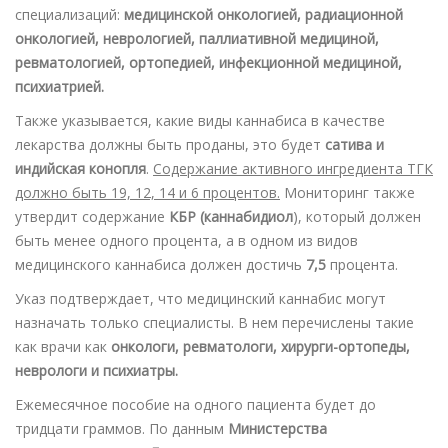
специализаций:
медицинской онкологией, радиационной
онкологией, неврологией, паллиативной медициной,
ревматологией, ортопедией, инфекционной медициной,
психиатрией.
Также указывается, какие виды каннабиса в качестве
лекарства должны быть проданы, это будет
сатива и
индийская конопля
.
Содержание активного ингредиента TГК
должно быть 19, 12, 14 и 6 процентов.
Мониторинг также
утвердит содержание
КБР (каннабидиол
), который должен
быть менее одного процента, а в одном из видов
медицинского каннабиса должен достичь
7,5
процента.
Указ подтверждает, что медицинский каннабис могут
назначать только специалисты. В нем перечислены такие
как врачи как
онкологи, ревматологи, хирурги-ортопеды,
неврологи и психиатры.
Ежемесячное пособие на одного пациента будет до
тридцати граммов. По данным
Министерства