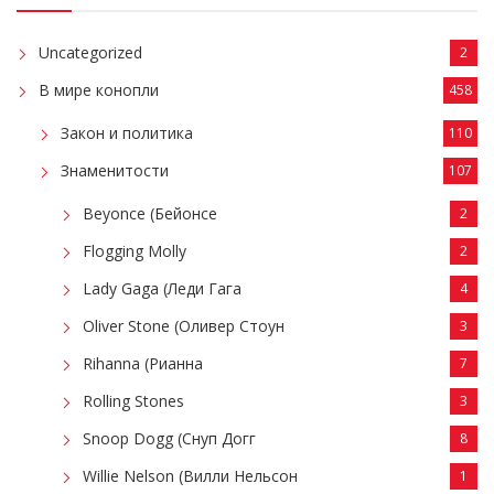
Uncategorized
2
В мире конопли
458
Закон и политика
110
Знаменитости
107
Beyonce (Бейонсе
2
Flogging Molly
2
Lady Gaga (Леди Гага
4
Oliver Stone (Оливер Стоун
3
Rihanna (Рианна
7
Rolling Stones
3
Snoop Dogg (Снуп Догг
8
Willie Nelson (Вилли Нельсон
1