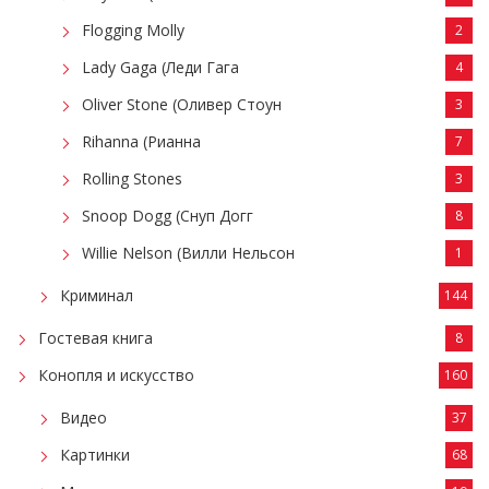
Flogging Molly
2
Lady Gaga (Леди Гага
4
Oliver Stone (Оливер Стоун
3
Rihanna (Рианна
7
Rolling Stones
3
Snoop Dogg (Снуп Догг
8
Willie Nelson (Вилли Нельсон
1
Криминал
144
Гостевая книга
8
Конопля и искусство
160
Видео
37
Картинки
68