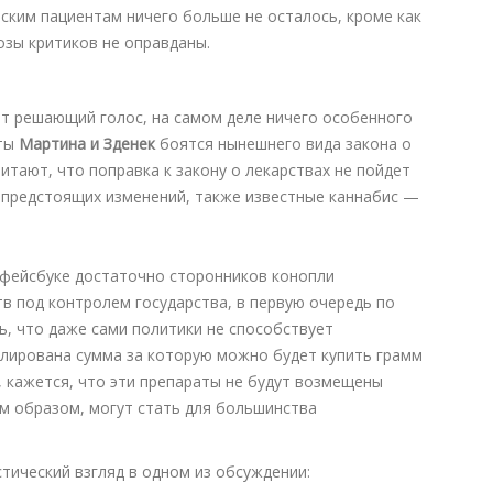
ским пациентам ничего больше не осталось, кроме как
озы критиков не оправданы.
ют решающий голос, на самом деле ничего особенного
нты
Мартина и Зденек
боятся нынешнего вида закона о
итают, что поправка к закону о лекарствах не пойдет
в предстоящих изменений, также известные каннабис —
 фейсбуке достаточно сторонников конопли
в под контролем государства, в первую очередь по
, что даже сами политики не способствует
улирована сумма за которую можно будет купить грамм
., кажется, что эти препараты не будут возмещены
им образом, могут стать для большинства
тический взгляд в одном из обсуждении: