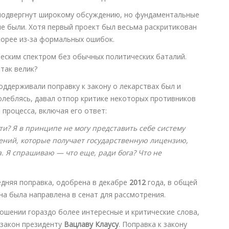
 подвергнут широкому обсуждению, но фундаментальные
е были. Хотя первый проект был весьма раскритикован
скорее из-за формальных ошибок.
ским спектром без обычных политических баталий.
так велик?
оддерживали поправку к закону о лекарствах был и
колеблясь, давал отпор критике некоторых противников
 процесса, включая его ответ:
ти? Я в принципе не могу представить себе систему
ений, которые получает государственную лицензию,
. Я спрашиваю — что еще, ради бога? Что не
дняя поправка, одобрена в декабре
2012
года, в общей
на была направлена в сенат для рассмотрения.
ношении гораздо более интересные и критические слова,
 закон президенту
Вацлаву Клаусу
. Поправка к закону