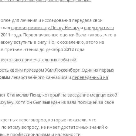
нопле для лечения и исследования передала свои
оклад
премьер-министру Петру Нечасу
и
председателю
е
2011
года. Первоначальные оценки были таковы, что в
акону вступить в силу. Но, к сожалению, этого не
 в третьем чтении до декабря
2012
года.
 несколько примечательных событий.
ость своим приездом
Жил Люксенборг
. Один из первых
грамм
лекарственного каннабиса и
переведенный на
ист
Станислав Пенц
, который на заседание медицинской
хуану. Хотя он был выведен из зала полицией за свое
кретных переговоров, которые показали, что
 по этому вопросу, не имеет достаточных знаний о
льше профессионализма и надежности.