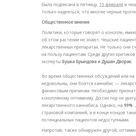
была подписана в пятницу,
15 февраля
и чеш
только надеяться, что многие черные прогн
Общественное мнение
Политики, которые говорят о конопле, име
об этом растении не знают. Чешские пацие
лекарственных препаратах. Не только они сч
на пользу пациентам. Среди других критико
эксперты
Бушка Брындова и Душан Дворак.
Во время общественных обсуждений или на
недовольны, они боятся каннабис — лекарст
финансовым причинам. Необходимо признать
конопляному оптимизму. До сих пор не урег
лекарственного каннабиса. Однако, на
99%
.
страховой компанией, и в конце концов так
потенциальных пациентов недоступными.
Напротив, также обнаружен другой, оптимис