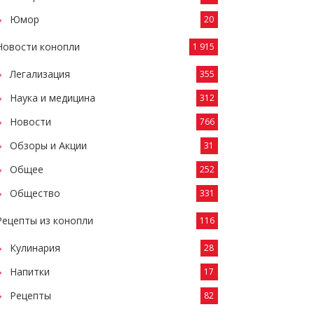
Юмор
20
Новости конопли
1 915
Легализация
355
Наука и медицина
312
Новости
766
Обзоры и Акции
31
Общее
252
Общество
331
Рецепты из конопли
116
Кулинария
28
Напитки
17
Рецепты
82