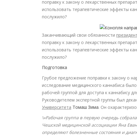
поправку к закону о лекарственных препара
использовать терапевтические эффекты кан
послужило?
Заканчивающий свои обязанности
президен
поправку к закону о лекарственных препара
использовать терапевтические эффекты кан
послужило?
Подготовка
Грубое предложение поправки к закону о на
исследование медицинского каннабиса было
рабочей группой для доступа к каннабису дл
Руководителем экспертной группы был дека
Университета
Томаш Зима
. Он охарактериз
\»Рабочая группа в первую очередь собра
Чешской медицинской ассоциации Яна Ева
определяют болезненные состояния и диагн