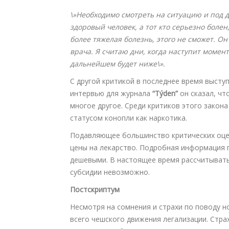
\»Необходимо смотреть на ситуацию и под 
здоровый человек, а тот кто серьезно болен,
более тяжелая болезнь, этого не сможет. О
врача. Я считаю дни, когда наступит момент 
дальнейшем будет ниже\».
С другой критикой в последнее время высту
интервью для журнала
“Týden”
он сказал, чт
многое другое. Среди критиков этого закон
статусом конопли как наркотика.
Подавляющее большинство критических оцен
цены на лекарство. Подробная информация п
дешевыми. В настоящее время рассчитывать
субсидии невозможно.
Постскриптум
Несмотря на сомнения и страхи по поводу н
всего чешского движения легализации. Страх