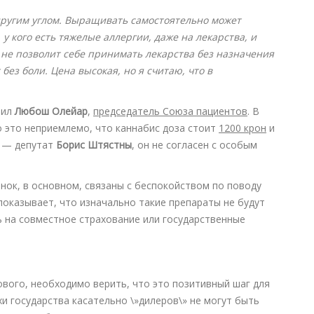
другим углом. Выращивать самостоятельно может
 у кого есть тяжелые аллергии, даже на лекарства, и
н не позволит себе принимать лекарства без назначения
без боли. Цена высокая, но я считаю, что в
пил
Любош Олейар
,
председатель Союза пациентов
. В
о это неприемлемо, что каннабис доза стоит
1200 крон
и
а — депутат
Борис Штястны
, он не согласен с особым
ок, в основном, связаны с беспокойством по поводу
оказывает, что изначально такие препараты не будут
 на совместное страхование или государственные
ового, необходимо верить, что это позитивный шаг для
и государства касательно \»дилеров\» не могут быть