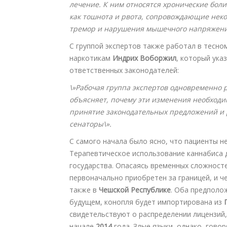
лечение. К ним относятся хронические бол
как тошнота и рвота, сопровождающие неко
тремор и нарушения мышечного напряжения
С группой экспертов также работал в тесн
наркотикам
Индрих Воборжил
, который ука
ответственных законодателей:
\»Рабочая группа экспертов одновременно 
объясняет, почему эти изменения необходи
принятие законодательных предложений и р
сенаторы\».
С самого начала было ясно, что пациенты н
Терапевтическое использование каннабиса 
государства. Опасаясь временных сложносте
первоначально приобретен за границей, и ч
также в
Чешской Республике
. Оба предполо
будущем, конопля будет импортирована из
свидетельствуют о распределении лицензий
начале
2014
года.
Злые языки, однако, гово