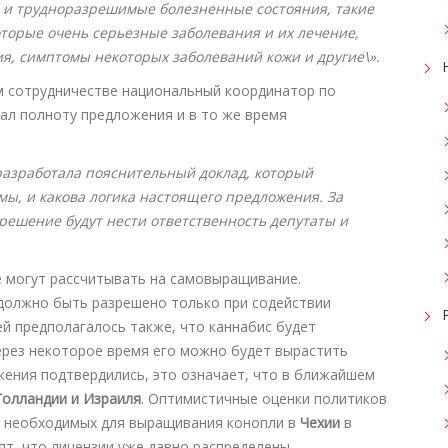
и и трудноразрешимые болезненные состояния, такие
торые очень серьезные заболевания и их лечение,
, симптомы некоторых заболеваний кожи и другие\».
ом сотрудничестве национальный координатор по
зал полноту предложения и в то же время
разработала пояснительный доклад, который
мы, и какова логика настоящего предложения. За
ешение будут нести ответственность депутаты и
е могут рассчитывать на самовыращивание.
должно быть разрешено только при содействии
й предполагалось также, что каннабис будет
ерез некоторое время его можно будет вырастить
жения подтвердились, это означает, что в ближайшем
Голландии и Израиля
. Оптимистичные оценки политиков
, необходимых для выращивания конопли в
Чехии
в
рят, что лицензии уже давно распределены…