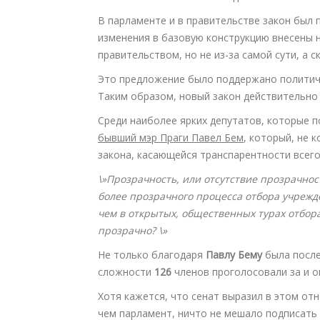
В парламенте и в правительстве закон был
изменения в базовую конструкцию внесены н
правительством, но не из-за самой сути, а 
Это предложение было поддержано политиче
Таким образом, новый закон действительно 
Среди наиболее ярких депутатов, которые п
бывший мэр Праги Павел Бем
, который, не 
закона, касающейся транспарентности всего
\»Прозрачность, или отсутствие прозрачнос
более прозрачного процесса отбора учрежд
чем в открытых, общественных турах отбора
прозрачно? \»
Не только благодаря
Павлу Бему
была после
сложности
126
членов проголосовали за и о
Хотя кажется, что сенат выразил в этом от
чем парламент, ничто не мешало подписать