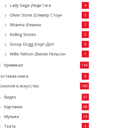
Lady Gaga (Леди Гага
4
Oliver Stone (Оливер Стоун
3
Rihanna (Рианна
7
Rolling Stones
3
Snoop Dogg (Снуп Догг
8
Willie Nelson (Вилли Нельсон
1
Криминал
144
Гостевая книга
8
Конопля и искусство
160
Видео
37
Картинки
68
Музыка
19
Театр
3