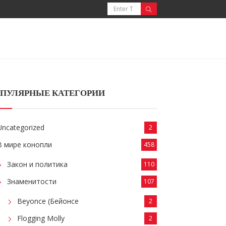
ПУЛЯРНЫЕ КАТЕГОРИИ
Uncategorized
2
В мире конопли
458
Закон и политика
110
Знаменитости
107
Beyonce (Бейонсе
2
Flogging Molly
2