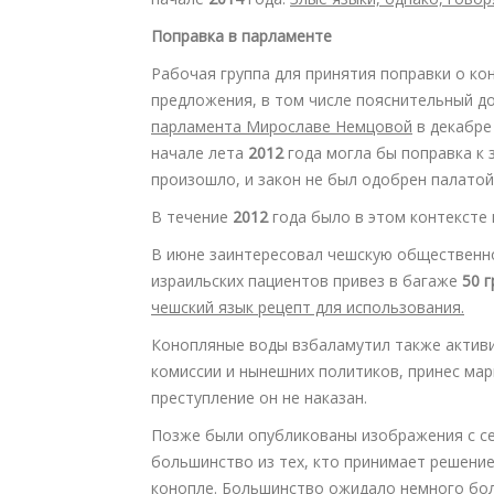
Поправка в парламенте
Рабочая группа для принятия поправки о ко
предложения, в том числе пояснительный д
парламента Мирославе Немцовой
в декабр
начале лета
2012
года могла бы поправка к з
произошло, и закон не был одобрен палатой
В течение
2012
года было в этом контексте
В июне заинтересовал чешскую общественн
израильских пациентов привез в багаже
50 
чешский язык рецепт для использования.
Конопляные воды взбаламутил также актив
комиссии и нынешних политиков, принес мари
преступление он не наказан.
Позже были опубликованы изображения с се
большинство из тех, кто принимает решение
конопле. Большинство ожидало немного бо