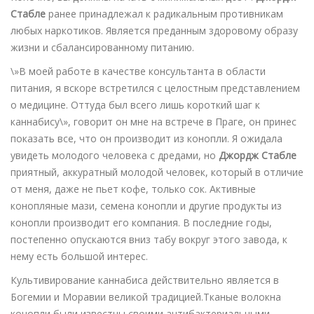
Стабле
ранее принадлежал к радикальным противникам
любых наркотиков. Является преданным здоровому образу
жизни и сбалансированному питанию.
\»В моей работе в качестве консультанта в области
питания, я вскоре встретился с целостным представлением
о медицине. Оттуда был всего лишь короткий шаг к
каннабису\», говорит он мне на встрече в Праге, он принес
показать все, что он производит из конопли. Я ожидала
увидеть молодого человека с дредами, но
Джордж Стабле
приятный, аккуратный молодой человек, который в отличие
от меня, даже не пьет кофе, только сок. Активные
конопляные мази, семена конопли и другие продукты из
конопли производит его компания. В последние годы,
постепенно опускаются вниз табу вокруг этого завода, к
нему есть большой интерес.
Культивирование каннабиса действительно является в
Богемии и Моравии великой традицией.Тканые волокна
конопли были известны своими антибактериальными