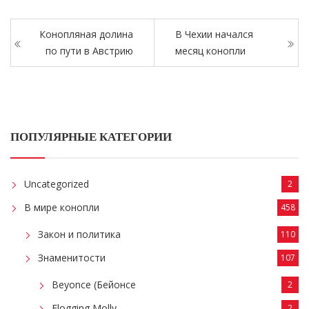
Конопляная долина
В Чехии начался
по пути в Австрию
месяц конопли
ПОПУЛЯРНЫЕ КАТЕГОРИИ
Uncategorized
2
В мире конопли
458
Закон и политика
110
Знаменитости
107
Beyonce (Бейонсе
2
Flogging Molly
2