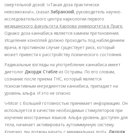
смертельной дозой. \»Такая доза практически
невозможна\», сказал
Забранский
, руководитель научно-
исследовательского центра наркологии первого
медицинского факультета Карлова университета в Праге.
Однако доза каннабиса является камнем преткновения.
Исцеление коноплей должно проходить под наблюдением
врача, в противном случае существует риск, который
может привести к расстройству психического состояния.
Радикальные взгляды на употребление каннабиса имеет
диетолог
Джордж Стабле
из Остравы. По его словам,
сознание после приема THC, который является
психоактивным ингредиентом каннабиса, припадает на
уровень альфа. И это не опасно.
\»Мозг с большей готовностью принимает информацию. Он
используется в качестве необходимых стимуляторов при
изучении иностранных языков. Альфа-уровень доступен для
тела, начинает активировать аутоиммунную систему.
Конечно, вы должны начать с минимальных доз\».
Джордж