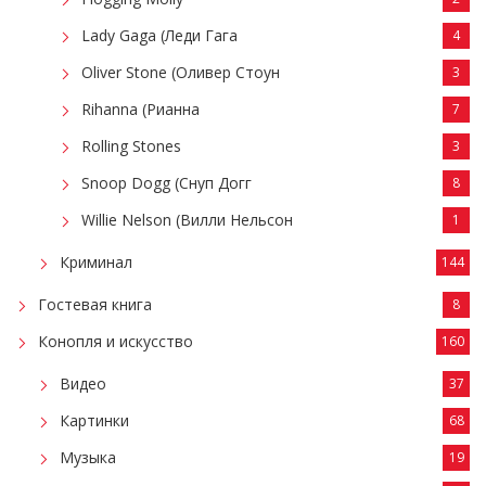
Lady Gaga (Леди Гага
4
Oliver Stone (Оливер Стоун
3
Rihanna (Рианна
7
Rolling Stones
3
Snoop Dogg (Снуп Догг
8
Willie Nelson (Вилли Нельсон
1
Криминал
144
Гостевая книга
8
Конопля и искусство
160
Видео
37
Картинки
68
Музыка
19