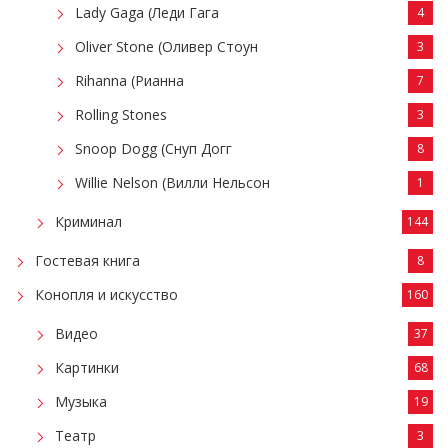
Lady Gaga (Леди Гага
4
Oliver Stone (Оливер Стоун
3
Rihanna (Рианна
7
Rolling Stones
3
Snoop Dogg (Снуп Догг
8
Willie Nelson (Вилли Нельсон
1
Криминал
144
Гостевая книга
8
Конопля и искусство
160
Видео
37
Картинки
68
Музыка
19
Театр
3