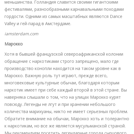
меньшинства. Голландия славится своими гигантскими
фестивалями, разнообразными карнавальными походами
гордости. Одними из самых масштабных являются Dance
Valley и гей-парад в Амстердаме.
iamsterdam.com
Марокко
Хотя в бывшей французской североафриканской колонии
обращение с наркотиками строго запрещено, мало где
производство конопли находится на таком уровне как в
Марокко. Важную роль тут играют, прежде всего,
многовековые культурные обычаи, благодаря которым
наркотик имеет при себе каждый второй в этой стране. Вы
наверняка слышали о том, что на улицах Марокко курят
повсюду. Легенды не лгут и при хранении небольшого
количества марихуаны, никто не имеет серьезных проблем.
Обратите внимание на обычаи, Марокко хоть и толерантно
к наркотикам, но все же является мусульманской страной.
Мы рекомендуем посетить легендарные города сырцового