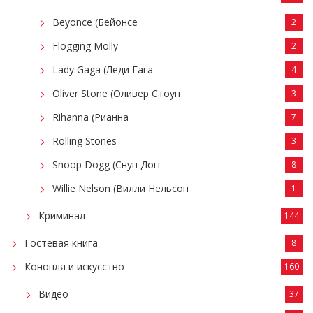
Beyonce (Бейонсе
2
Flogging Molly
2
Lady Gaga (Леди Гага
4
Oliver Stone (Оливер Стоун
3
Rihanna (Рианна
7
Rolling Stones
3
Snoop Dogg (Снуп Догг
8
Willie Nelson (Вилли Нельсон
1
Криминал
144
Гостевая книга
8
Конопля и искусство
160
Видео
37