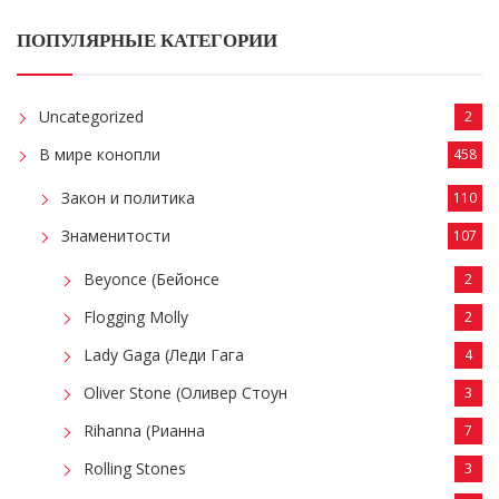
ПОПУЛЯРНЫЕ КАТЕГОРИИ
Uncategorized
2
В мире конопли
458
Закон и политика
110
Знаменитости
107
Beyonce (Бейонсе
2
Flogging Molly
2
Lady Gaga (Леди Гага
4
Oliver Stone (Оливер Стоун
3
Rihanna (Рианна
7
Rolling Stones
3