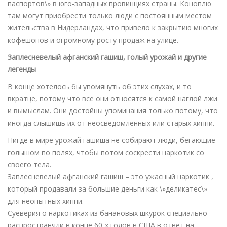
паспортов\» в юго-западных провинциях страны. Коноплю
там могут приобрести только люди с постоянным местом
жительства в Нидерландах, что привело к закрытию многих
кофешопов и огромному росту продаж на улице.
Заплесневелый афганский гашиш, голый урожай и другие
легенды
В конце хотелось бы упомянуть об этих слухах, и то
вкратце, потому что все они относятся к самой наглой лжи
и вымыслам. Они достойны упоминания только потому, что
иногда слышишь их от неосведомленных или старых хиппи.
Нигде в мире урожай гашиша не собирают люди, бегающие
голышом по полях, чтобы потом соскрести наркотик со
своего тела.
Заплесневелый афганский гашиш – это ужасный наркотик ,
который продавали за большие деньги как \»деликатес\»
для неопытных хиппи.
Суеверия о наркотиках из банановых шкурок специально
распространяли в конце 60-х годов в США в ответ на