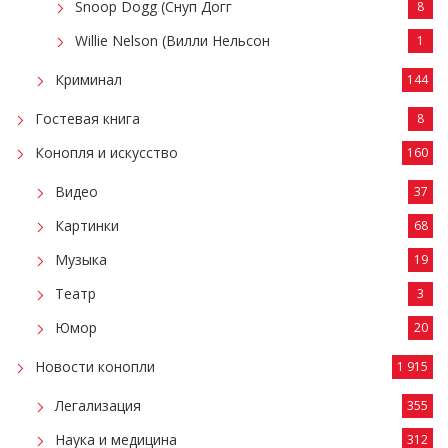
Snoop Dogg (Снуп Догг
8
Willie Nelson (Вилли Нельсон
1
Криминал
144
Гостевая книга
8
Конопля и искусство
160
Видео
37
Картинки
68
Музыка
19
Театр
3
Юмор
20
Новости конопли
1 915
Легализация
355
Наука и медицина
312