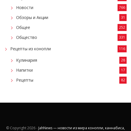
Новости
766
Обзоры и Акции
31
Общее
252
Общество
331
Рецепты из конопли
116
Кулинария
28
Напитки
17
Рецепты
82
© Copyright
2026 -
JahNews — новости из мира конопли, каннабиса,