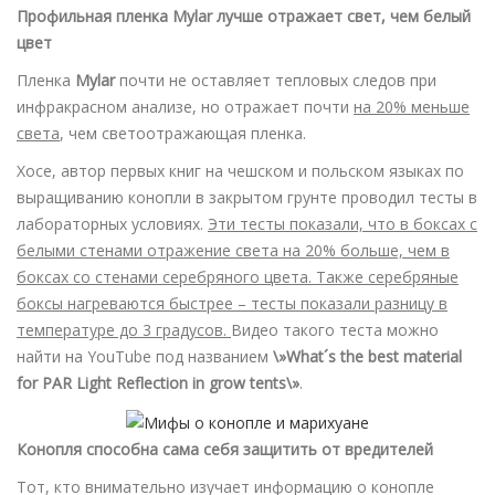
Профильная пленка Mylar лучше отражает свет, чем белый
цвет
Пленка
Mylar
почти не оставляет тепловых следов при
инфракрасном анализе, но отражает почти
на 20% меньше
света
, чем светоотражающая пленка.
Хосе, автор первых книг на чешском и польском языках по
выращиванию конопли в закрытом грунте проводил тесты в
лабораторных условиях.
Эти тесты показали, что в боксах с
белыми стенами отражение света на 20% больше, чем в
боксах со стенами серебряного цвета. Также серебряные
боксы нагреваются быстрее – тесты показали разницу в
температуре до 3 градусов.
Видео такого теста можно
найти на YouTube под названием
\»What´s the best material
for PAR Light Reflection in grow tents\»
.
Конопля способна сама себя защитить от вредителей
Тот, кто внимательно изучает информацию о конопле