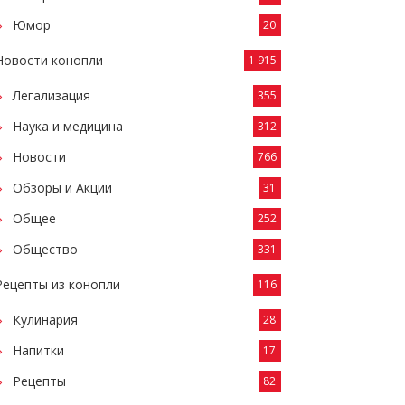
Юмор
20
Новости конопли
1 915
Легализация
355
Наука и медицина
312
Новости
766
Обзоры и Акции
31
Общее
252
Общество
331
Рецепты из конопли
116
Кулинария
28
Напитки
17
Рецепты
82