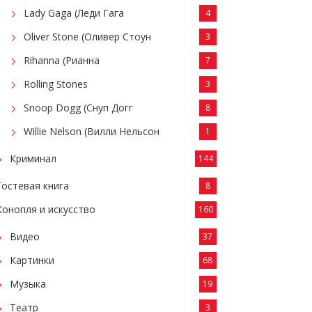
Lady Gaga (Леди Гага
4
Oliver Stone (Оливер Стоун
3
Rihanna (Рианна
7
Rolling Stones
3
Snoop Dogg (Снуп Догг
8
Willie Nelson (Вилли Нельсон
1
Криминал
144
Гостевая книга
8
Конопля и искусство
160
Видео
37
Картинки
68
Музыка
19
Театр
3