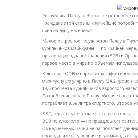
Республика Палау, небольшое островное гос
Граждане этой страны крупнейшие потребит
пива на душу населения.
Малое островное государство Палау в Тихо
курильщиков марихуаны — по крайней мере,
организации здравоохранения (ВОЗ) и Орга
первое место в мире по объемам использов
В докладе ООН о наркотиках зафиксировано,
марихуану регулярно в Палау (24,2 процент
14,6 процента курильщиков взрослого насел
Потребление пива в Палау обгоняет все ст
потребляет 8,68 литра спиртного. Второе ме
BBC, однако, утверждает, что два отчета 
ВОЗ по алкоголю — не правдивы относитель
Объединенных Наций не располагает данным
проводили исследования среди молодых люд