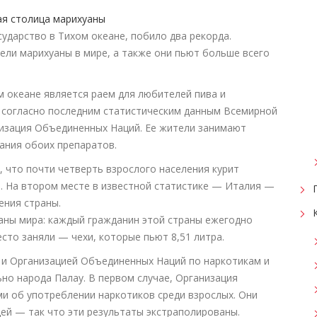
ударство в Тихом океане, побило два рекорда.
ели марихуаны в мире, а также они пьют больше всего
м океане является раем для любителей пива и
 согласно последним статистическим данным Всемирной
низация Объединенных Наций. Ее жители занимают
ания обоих препаратов.
 что почти четверть взрослого населения курит
а). На втором месте в известной статистике — Италия —
ения страны.
раны мира: каждый гражданин этой страны ежегодно
сто заняли — чехи, которые пьют 8,51 литра.
— и Организацией Объединенных Наций по наркотикам и
но народа Палау. В первом случае, Организация
и об употреблении наркотиков среди взрослых. Они
ей — так что эти результаты экстраполированы.