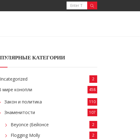
ПУЛЯРНЫЕ КАТЕГОРИИ
Uncategorized
2
В мире конопли
458
Закон и политика
110
Знаменитости
107
Beyonce (Бейонсе
2
Flogging Molly
2