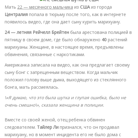
Мать
22 — месячного мальчика
из
США
из города
Централия
попала в тюрьму после того, как в интернете
появилось видео, где она дает сыну курить марихуану.
24 — летняя Рейчелл Брейтен
была арестована полицией в
пятницу в своем доме, где было обнаружено
40
растений
марихуаны. Женщине, в настоящее время, предъявлены
обвинения, связанные с наркотиками.
Американка записала на видео, как она предлагает своему
сыну бонг с запрещенным веществом. Когда мальчик
положил голову выше дыма, выходящего из стеклянного
бонга, мать рассмеялась.
\»Я думаю, что это была шутка и глупая ошибка, было не
очень смешно\», сказала женщина в полиции.
Вместе со своей женой, отец ребенка обвинен
следователем.
Тайлер Ли
признался, что он продавал
марихуану, но в момент инцидента его не было дома с