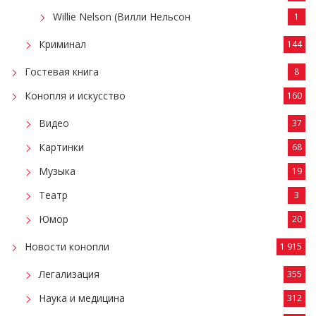
Willie Nelson (Вилли Нельсон
1
Криминал
144
Гостевая книга
8
Конопля и искусство
160
Видео
37
Картинки
68
Музыка
19
Театр
3
Юмор
20
Новости конопли
1 915
Легализация
355
Наука и медицина
312