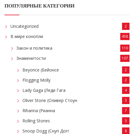
ПОПУЛЯРНЫЕ КАТЕГОРИИ
Uncategorized
2
В мире конопли
458
Закон и политика
110
Знаменитости
107
Beyonce (Бейонсе
2
Flogging Molly
2
Lady Gaga (Леди Гага
4
Oliver Stone (Оливер Стоун
3
Rihanna (Рианна
7
Rolling Stones
3
Snoop Dogg (Снуп Догг
8