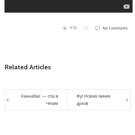
976
No Comments
Related Articles
Каннабис — спа в
Фу! Новая линия
Чехии
духов