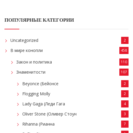
ПОПУЛЯРНЫЕ КАТЕГОРИИ
Uncategorized
2
В мире конопли
458
Закон и политика
110
Знаменитости
107
Beyonce (Бейонсе
2
Flogging Molly
2
Lady Gaga (Леди Гага
4
Oliver Stone (Оливер Стоун
3
Rihanna (Рианна
7