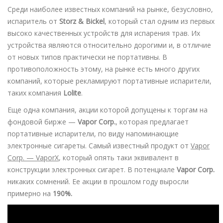
Среди наиболее известных компаний на рынке, безусловно,
испаритель от
Storz & Bickel
, который стал одним из первых
высоко качественных устройств для испарения трав. Их
устройства являются относительно дорогими и, в отличие
от новых типов практически не портативны. В
противоположность этому, на рынке есть много других
компаний, которые рекламируют портативные испарители,
таких компания
Lolite
.
Еще одна компания, акции которой допущены к торгам на
фондовой бирже —
Vapor Corp.
, которая предлагает
портативные испарители, по виду напоминающие
электронные сигареты. Самый известный продукт от
Vapor
Corp. — VaporX
, который опять таки эквивалент в
конструкции электронных сигарет. В потенциале
Vapor Corp.
никаких сомнений. Ее акции в прошлом году выросли
примерно на
190%.