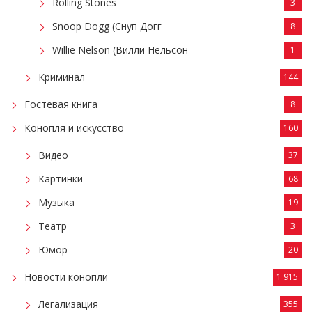
Rolling Stones
3
Snoop Dogg (Снуп Догг
8
Willie Nelson (Вилли Нельсон
1
Криминал
144
Гостевая книга
8
Конопля и искусство
160
Видео
37
Картинки
68
Музыка
19
Театр
3
Юмор
20
Новости конопли
1 915
Легализация
355