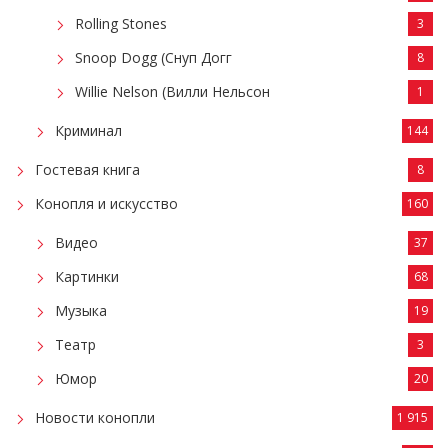
Rolling Stones
3
Snoop Dogg (Снуп Догг
8
Willie Nelson (Вилли Нельсон
1
Криминал
144
Гостевая книга
8
Конопля и искусство
160
Видео
37
Картинки
68
Музыка
19
Театр
3
Юмор
20
Новости конопли
1 915