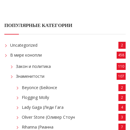
ПОПУЛЯРНЫЕ КАТЕГОРИИ
Uncategorized
2
В мире конопли
458
Закон и политика
110
Знаменитости
107
Beyonce (Бейонсе
2
Flogging Molly
2
Lady Gaga (Леди Гага
4
Oliver Stone (Оливер Стоун
3
Rihanna (Рианна
7