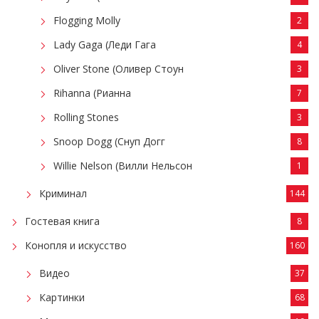
Flogging Molly
2
Lady Gaga (Леди Гага
4
Oliver Stone (Оливер Стоун
3
Rihanna (Рианна
7
Rolling Stones
3
Snoop Dogg (Снуп Догг
8
Willie Nelson (Вилли Нельсон
1
Криминал
144
Гостевая книга
8
Конопля и искусство
160
Видео
37
Картинки
68