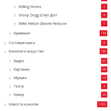
Rolling Stones
3
Snoop Dogg (Снуп Догг
8
Willie Nelson (Вилли Нельсон
1
Криминал
144
Гостевая книга
8
Конопля и искусство
160
Видео
37
Картинки
68
Музыка
19
Театр
3
Юмор
20
Новости конопли
1 915