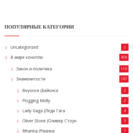
ПОПУЛЯРНЫЕ КАТЕГОРИИ
Uncategorized
2
В мире конопли
458
Закон и политика
110
Знаменитости
107
Beyonce (Бейонсе
2
Flogging Molly
2
Lady Gaga (Леди Гага
4
Oliver Stone (Оливер Стоун
3
Rihanna (Рианна
7