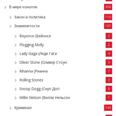
В мире конопли
458
Закон и политика
110
Знаменитости
107
Beyonce (Бейонсе
2
Flogging Molly
2
Lady Gaga (Леди Гага
4
Oliver Stone (Оливер Стоун
3
Rihanna (Рианна
7
Rolling Stones
3
Snoop Dogg (Снуп Догг
8
Willie Nelson (Вилли Нельсон
1
Криминал
144