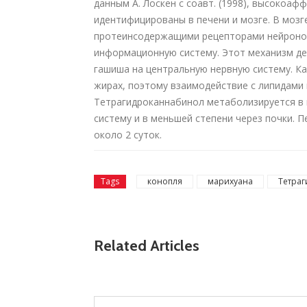
данным А. Лоскен с соавт. (1998), высокоа
идентифицированы в печени и мозге. В мозг
протеинсодержащими рецепторами нейронов
информационную систему. Этот механизм д
гашиша на центральную нервную систему. К
жирах, поэтому взаимодействие с липидами
Тетрагидроканнабинол метаболизируется в 
систему и в меньшей степени через почки. 
около 2 суток.
Tags
конопля
марихуана
Тетраг
Related Articles