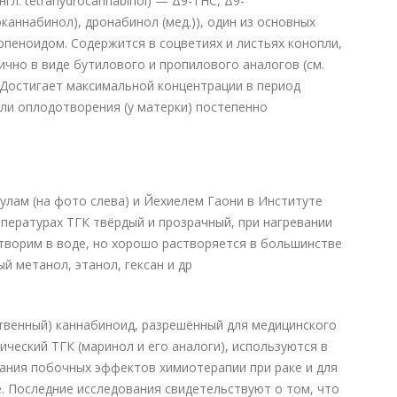
англ. tetrahydrocannabinol) — Δ9-THC, Δ9-
каннабинол), дронабинол (мед.)), один из основных
пеноидом. Содержится в соцветиях и листьях конопли,
ично в виде бутилового и пропилового аналогов (см.
 Достигает максимальной концентрации в период
или оплодотворения (у матерки) постепенно
лам (на фото слева) и Йехиелем Гаони в Институте
мпературах ТГК твёрдый и прозрачный, при нагревании
створим в воде, но хорошо растворяется в большинстве
ый метанол, этанол, гексан и др
ственный) каннабиноид, разрешённый для медицинского
ческий ТГК (маринол и его аналоги), используются в
вания побочных эффектов химиотерапии при раке и для
. Последние исследования свидетельствуют о том, что