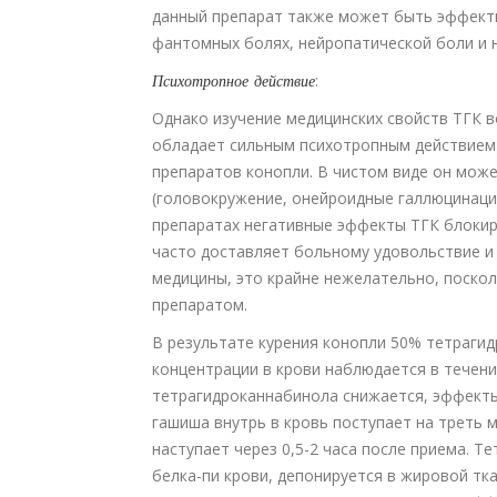
данный препарат также может быть эффекти
фантомных болях, нейропатической боли и 
Психотропное
действие
:
Однако изучение медицинских свойств ТГК 
обладает сильным психотропным действием 
препаратов конопли. В чистом виде он мож
(головокружение, онейроидные галлюцинации
препаратах негативные эффекты ТГК блокиру
часто доставляет больному удовольствие и
медицины, это крайне нежелательно, поско
препаратом.
В результате курения конопли 50% тетраги
концентрации в крови наблюдается в течени
тетрагидроканнабинола снижается, эффекты
гашиша внутрь в кровь поступает на треть м
наступает через 0,5-2 часа после приема. Т
белка-пи крови, депонируется в жировой тка