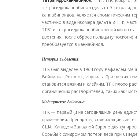
Тетрагидроканнабинол
, ТГК , THC (сокр. от 
тетрагидроканнабинол (дельта-9-тетрагидро
каннабиноидов, является ароматическим тер
частично в виде изомера дельта-8-ТГК, част
ТГВ) и тетрогидроканнабинолевой кислоты.
цветения; после сброса пыльцы (у поскони) 
преобразуется в каннабинол.
История выделения
:
ТГК был выделен в 1964 году Рафаелем Мешу
Вейцмана, Реховот, Израиль. При низких те
становится вязким и клейким. ТГК плохо ра
органических растворителей, таких как чист
Медицинское
действие
:
ТГК — первый (и на сегодняшний день един
применения. Препараты, содержащие синтети
США, Канаде и Западной Европе для купиро
борьбы с синдромом потери веса при СПИДе