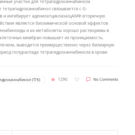
ффинные участки для тетрагидроканнабинола
е тетрагидроканнабинол связывается с G-
 и ингибирует аденилатциклаза/цАМФ вторичную
ействия является биохимической основой эффектов
аннабиноиды и их метаболиты хорошо растворимы в
 клеточных мембран повышает их проницаемость.
печени, выводится преимущественно через билиарную
Период полураспада тетрагидроканнабинола в крови
1290
No Comments
идроканнабинол (ТГК)