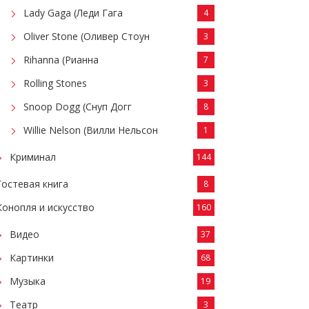
Lady Gaga (Леди Гага
4
Oliver Stone (Оливер Стоун
3
Rihanna (Рианна
7
Rolling Stones
3
Snoop Dogg (Снуп Догг
8
Willie Nelson (Вилли Нельсон
1
Криминал
144
Гостевая книга
8
Конопля и искусство
160
Видео
37
Картинки
68
Музыка
19
Театр
3