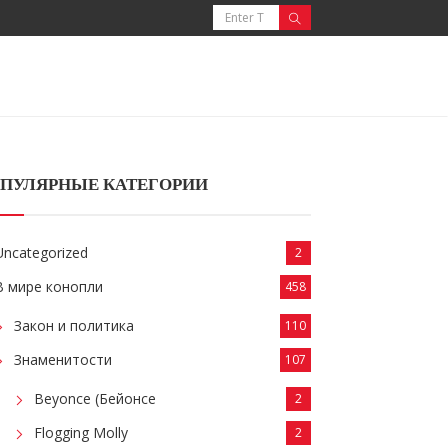
ПУЛЯРНЫЕ КАТЕГОРИИ
Uncategorized
2
В мире конопли
458
Закон и политика
110
Знаменитости
107
Beyonce (Бейонсе
2
Flogging Molly
2