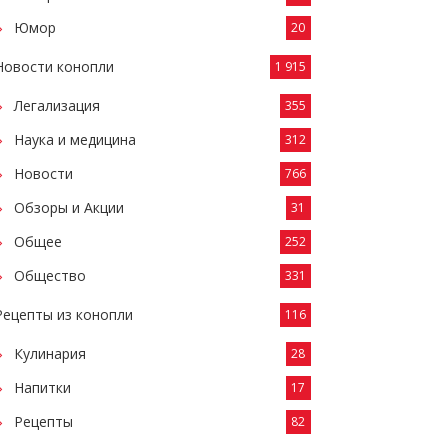
Юмор
20
Новости конопли
1 915
Легализация
355
Наука и медицина
312
Новости
766
Обзоры и Акции
31
Общее
252
Общество
331
Рецепты из конопли
116
Кулинария
28
Напитки
17
Рецепты
82