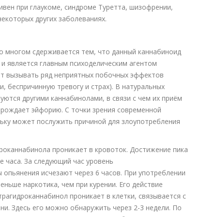
вен при глаукоме, синдроме Туретта, шизофрении,
некоторых других заболеваниях.
во многом сдерживается тем, что данный каннабиноид
и является главным психоделическим агентом
ет вызывать ряд неприятных побочных эффектов
, беспричинную тревогу и страх). В натуральных
ются другими каннабинолами, в связи с чем их приём
 рождает эйфорию. С точки зрения современной
льку может послужить причиной для злоупотребления
дроканнабинола проникает в кровоток. Достижение пика
е часа. За следующий час уровень
 опьянения исчезают через 6 часов. При употреблении
еньше наркотика, чем при курении. Его действие
етрагидроканнабинол проникает в клетки, связывается с
ни. Здесь его можно обнаружить через 2-3 недели. По